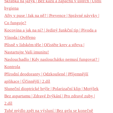
Škrabka na jazyk | Bez kazů a zápachu v ústech | Ústní
hygiena
Afty v puse | Jak na ně? | Prevence | Správné návyky |
Co funguje?
Kocovina a jak na ni? | Jediný funkční tip | Pivoda a
Vínoda | Ověřeno
Plísně v lidském těle | Očistěte krev a střeva |
Nastartujte Vaši imunitu!
Naslouchadlo | Kdy naslouchátko nemusí fungovat? |
Kontrola
Přírodní deodoranty | Odzkoušené | Příjemnější
aplikace | Účinnější | 2.díl
Sluneční dioptrické brýle | Polarizační klip | Motýlek
Bez aspartamu | Zdravé žvýkání | Pro zdravé zuby |
2.díl
Tuhé mýdlo zpět na výsluní | Bez gelu se konečně