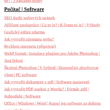
ne? | 3 základní druhy
Počítač | Software
SEO Audit webových stránek
Affiliate spolupráce | Co to je? | K čemu to je? | Výhody
Grafický editor zdarma
Jak vytvořit sitemapu webu?
Rychlost internetu (připojení)
WebP formát | Instalace pluginu pro Adobe Photoshop |
Jiná řešení
Školení Photoshop | V češtině | Doporučuji absolvovat
všem | PC software
Jak vytvořit dokument v pdf | Software nastavení
Jak vytvořit PDF soubor z Wordu? | Formát .pdf |
Jednoduše | Software
Office | Windows | Word | Kupuj jen software za dobrou