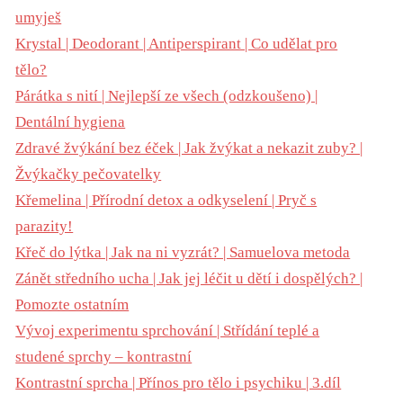
umyješ
Krystal | Deodorant | Antiperspirant | Co udělat pro
tělo?
Párátka s nití | Nejlepší ze všech (odzkoušeno) |
Dentální hygiena
Zdravé žvýkání bez éček | Jak žvýkat a nekazit zuby? |
Žvýkačky pečovatelky
Křemelina | Přírodní detox a odkyselení | Pryč s
parazity!
Křeč do lýtka | Jak na ni vyzrát? | Samuelova metoda
Zánět středního ucha | Jak jej léčit u dětí i dospělých? |
Pomozte ostatním
Vývoj experimentu sprchování | Střídání teplé a
studené sprchy – kontrastní
Kontrastní sprcha | Přínos pro tělo i psychiku | 3.díl