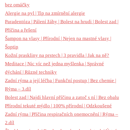
bez omáčky
Alergie na pyl | Tip na zmírnění alergie
Paradentóza | Pálení žáhy | Bolest na hrudi | Bolest zad |
Příčina a řešení
Šampon na vlasy | Přírodní | Nejen na mastné vlasy |
Šoptip
Kožní praskliny na prstech | 3 pravidla | Jak na ně?
Meditace | Nic víc než jedna myšlenka | Správné
dýchání | Různé techniky
Zadní rýma a její léčba | Funkční postup | Bez chemie |
Rýma – 3.díl
Bolest zad | Najdi hlavní příčinu a zatoč s ní | Bez obalu
Přírodní tekuté mýdlo | 100% přírodní | Odzkoušené
Zadní rýma | Příčina respiračních onemocnění | Rýma –
2.díl