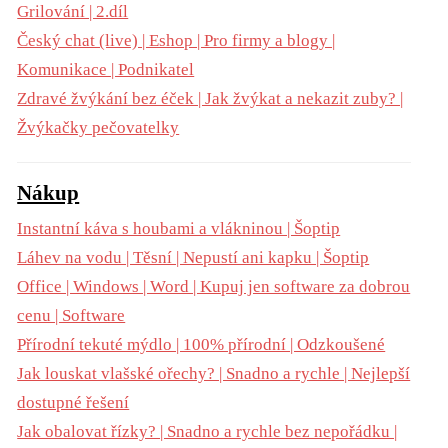
Grilování | 2.díl
Český chat (live) | Eshop | Pro firmy a blogy |
Komunikace | Podnikatel
Zdravé žvýkání bez éček | Jak žvýkat a nekazit zuby? |
Žvýkačky pečovatelky
Nákup
Instantní káva s houbami a vlákninou | Šoptip
Láhev na vodu | Těsní | Nepustí ani kapku | Šoptip
Office | Windows | Word | Kupuj jen software za dobrou
cenu | Software
Přírodní tekuté mýdlo | 100% přírodní | Odzkoušené
Jak louskat vlašské ořechy? | Snadno a rychle | Nejlepší
dostupné řešení
Jak obalovat řízky? | Snadno a rychle bez nepořádku |