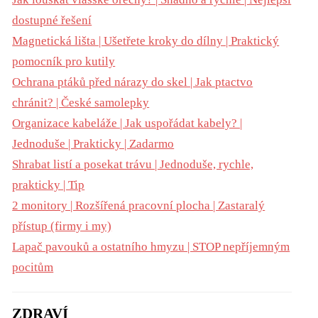
dostupné řešení
Magnetická lišta | Ušetřete kroky do dílny | Praktický
pomocník pro kutily
Ochrana ptáků před nárazy do skel | Jak ptactvo
chránit? | České samolepky
Organizace kabeláže | Jak uspořádat kabely? |
Jednoduše | Prakticky | Zadarmo
Shrabat listí a posekat trávu | Jednoduše, rychle,
prakticky | Tip
2 monitory | Rozšířená pracovní plocha | Zastaralý
přístup (firmy i my)
Lapač pavouků a ostatního hmyzu | STOP nepříjemným
pocitům
ZDRAVÍ