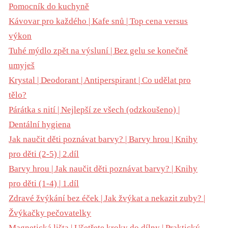
Pomocník do kuchyně
Kávovar pro každého | Kafe snů | Top cena versus
výkon
Tuhé mýdlo zpět na výsluní | Bez gelu se konečně
umyješ
Krystal | Deodorant | Antiperspirant | Co udělat pro
tělo?
Párátka s nití | Nejlepší ze všech (odzkoušeno) |
Dentální hygiena
Jak naučit děti poznávat barvy? | Barvy hrou | Knihy
pro děti (2-5) | 2.díl
Barvy hrou | Jak naučit děti poznávat barvy? | Knihy
pro děti (1-4) | 1.díl
Zdravé žvýkání bez éček | Jak žvýkat a nekazit zuby? |
Žvýkačky pečovatelky
Magnetická lišta | Ušetřete kroky do dílny | Praktický