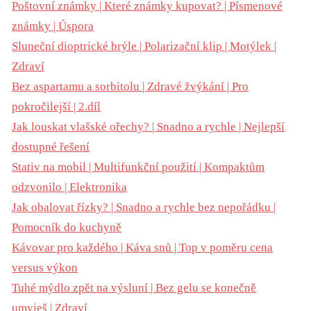
Poštovní známky | Které známky kupovat? | Písmenové
známky | Úspora
Sluneční dioptrické brýle | Polarizační klip | Motýlek |
Zdraví
Bez aspartamu a sorbitolu | Zdravé žvýkání | Pro
pokročilejší | 2.díl
Jak louskat vlašské ořechy? | Snadno a rychle | Nejlepší
dostupné řešení
Stativ na mobil | Multifunkční použití | Kompaktům
odzvonilo | Elektronika
Jak obalovat řízky? | Snadno a rychle bez nepořádku |
Pomocník do kuchyně
Kávovar pro každého | Káva snů | Top v poměru cena
versus výkon
Tuhé mýdlo zpět na výsluní | Bez gelu se konečně
umyješ | Zdraví