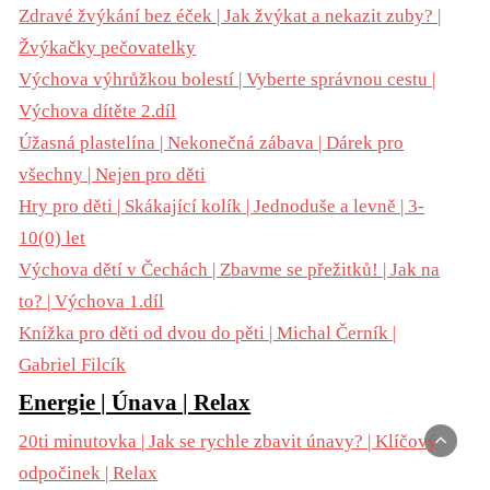
Zdravé žvýkání bez éček | Jak žvýkat a nekazit zuby? |
Žvýkačky pečovatelky
Výchova výhrůžkou bolestí | Vyberte správnou cestu |
Výchova dítěte 2.díl
Úžasná plastelína | Nekonečná zábava | Dárek pro
všechny | Nejen pro děti
Hry pro děti | Skákající kolík | Jednoduše a levně | 3-
10(0) let
Výchova dětí v Čechách | Zbavme se přežitků! | Jak na
to? | Výchova 1.díl
Knížka pro děti od dvou do pěti | Michal Černík |
Gabriel Filcík
Energie | Únava | Relax
20ti minutovka | Jak se rychle zbavit únavy? | Klíčový
odpočinek | Relax