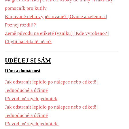
pomocník pro kutily
Kupované nebo vypěstované? | Ovoce a zelenina |
Poznej rozdíl!?
Země původu na etiketě (vzniku) | Kde vyrobeno? |
Chybí na etiketě něco?
UDĚLEJ SI SÁM
Dům a domácnost
Jak odstranit lepidlo po nálepce nebo etiketě |
Jednoduché a účinné
Převod měrných jednotek
Jak odstranit lepidlo po nálepce nebo etiketě |
Jednoduché a účinné
Převod měrných jednotek