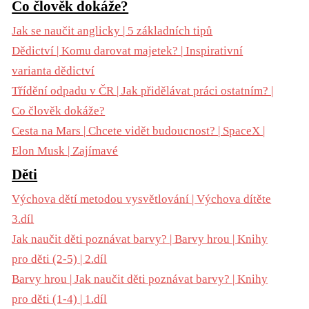
Co člověk dokáže?
Jak se naučit anglicky | 5 základních tipů
Dědictví | Komu darovat majetek? | Inspirativní
varianta dědictví
Třídění odpadu v ČR | Jak přidělávat práci ostatním? |
Co člověk dokáže?
Cesta na Mars | Chcete vidět budoucnost? | SpaceX |
Elon Musk | Zajímavé
Děti
Výchova dětí metodou vysvětlování | Výchova dítěte
3.díl
Jak naučit děti poznávat barvy? | Barvy hrou | Knihy
pro děti (2-5) | 2.díl
Barvy hrou | Jak naučit děti poznávat barvy? | Knihy
pro děti (1-4) | 1.díl