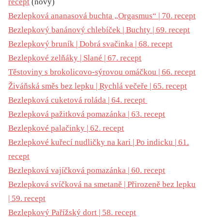
recept
(nový)
Bezlepková ananasová buchta „Orgasmus“ | 70. recept
Bezlepkový banánový chlebíček | Buchty | 69. recept
Bezlepkový bruník | Dobrá svačinka | 68. recept
Bezlepkové zelňáky | Slané | 67. recept
Těstoviny s brokolicovo-sýrovou omáčkou | 66. recept
Živáňská směs bez lepku | Rychlá večeře | 65. recept
Bezlepková cuketová roláda | 64. recept
Bezlepková pažitková pomazánka | 63. recept
Bezlepkové palačinky | 62. recept
Bezlepkové kuřecí nudličky na kari | Po indicku | 61.
recept
Bezlepková vajíčková pomazánka | 60. recept
Bezlepková svíčková na smetaně | Přirozeně bez lepku
| 59. recept
Bezlepkový Pařížský dort | 58. recept