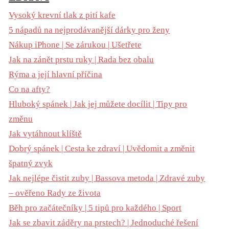
Vysoký krevní tlak z pití kafe
5 nápadů na nejprodávanější dárky pro ženy
Nákup iPhone | Se zárukou | Ušetřete
Jak na zánět prstu ruky | Rada bez obalu
Rýma a její hlavní příčina
Co na afty?
Hluboký spánek | Jak jej můžete docílit | Tipy pro
změnu
Jak vytáhnout klíště
Dobrý spánek | Cesta ke zdraví | Uvědomit a změnit
špatný zvyk
Jak nejlépe čistit zuby | Bassova metoda | Zdravé zuby
– ověřeno Rady ze života
Běh pro začátečníky | 5 tipů pro každého | Sport
Jak se zbavit záděry na prstech? | Jednoduché řešení