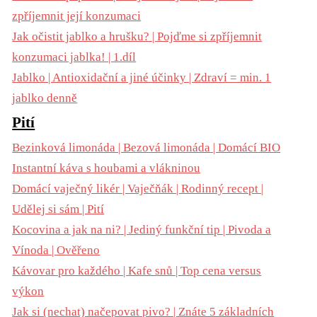
zpříjemnit její konzumaci
Jak očistit jablko a hrušku? | Pojďme si zpříjemnit
konzumaci jablka! | 1.díl
Jablko | Antioxidační a jiné účinky | Zdraví = min. 1
jablko denně
Pití
Bezinková limonáda | Bezová limonáda | Domácí BIO
Instantní káva s houbami a vlákninou
Domácí vaječný likér | Vaječňák | Rodinný recept |
Udělej si sám | Pití
Kocovina a jak na ni? | Jediný funkční tip | Pivoda a
Vínoda | Ověřeno
Kávovar pro každého | Kafe snů | Top cena versus
výkon
Jak si (nechat) načepovat pivo? | Znáte 5 základních