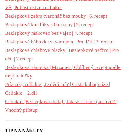
VŠ | Pohostinství a celiakie
Bezlepková zebra tvaroháč bez mouky | 6. recept
Bezlepkové knedlíky s burizony | 5. recept
Bezlepkový makovec bez vajec | 4. recept
Bezlepková bábovka s tvarohem | Pro děti | 3. recept
Bezlepkové chlebové placky | Bezlepkové pečivo | Pro
děti | 2.recept
Bezlepková vánočka | Mazanec | Oblíbený recept podle
mojí babičky
Příznaky celiakie | Je dědičná? | Cesta k diagnóze |
Celiakie – 2.díl
Celiakie (Bezlepková dieta) | Jak se k tomu postavit? |
Vhodný přístup
TIP NA NÁKUPY