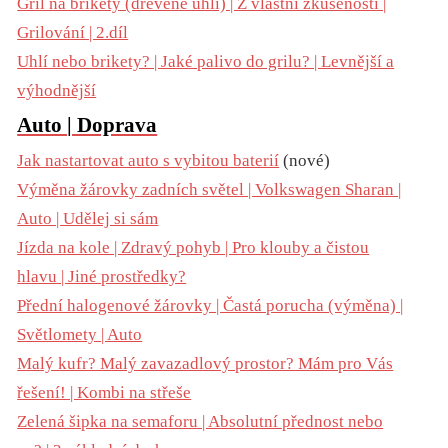
Gril na brikety (dřevěné uhlí) | Z vlastní zkušenosti |
Grilování | 2.díl
Uhlí nebo brikety? | Jaké palivo do grilu? | Levnější a
výhodnější
Auto | Doprava
Jak nastartovat auto s vybitou baterií
(nové)
Výměna žárovky zadních světel | Volkswagen Sharan |
Auto | Udělej si sám
Jízda na kole | Zdravý pohyb | Pro klouby a čistou
hlavu | Jiné prostředky?
Přední halogenové žárovky | Častá porucha (výměna) |
Světlomety | Auto
Malý kufr? Malý zavazadlový prostor? Mám pro Vás
řešení! | Kombi na střeše
Zelená šipka na semaforu | Absolutní přednost nebo