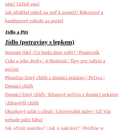
sám? Určitě ano!
Jak přidělat rohož na zeď k posteli? Rákosové a
bambusové rohože za postel
Jídlo a Pití
Jídlo (potraviny s lepkem)
Seznam jídel | Co budu dnes vařit? | Pomocník
Cukr a jeho druhy | 4 Hrubosti | Tipy pro vaření a
pečení
Pšenično žitný chléb z domácí pekárny | Pečivo |
Domácí chléb
Domácí žitný chléb | Křupavé pečivo z domácí pekárny
| Zdravější chléb
Okurkový salát s cibulí | Univerzální nálev | Už Vás
nebude pálit žáha!
Jak očistit papriku? | Jak ji nakrájet? | Pojďme si