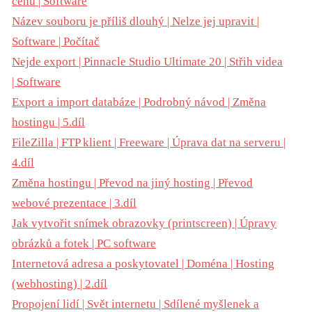
cenu | Software
Název souboru je příliš dlouhý | Nelze jej upravit |
Software | Počítač
Nejde export | Pinnacle Studio Ultimate 20 | Střih videa
| Software
Export a import databáze | Podrobný návod | Změna
hostingu | 5.díl
FileZilla | FTP klient | Freeware | Úprava dat na serveru |
4.díl
Změna hostingu | Převod na jiný hosting | Převod
webové prezentace | 3.díl
Jak vytvořit snímek obrazovky (printscreen) | Úpravy
obrázků a fotek | PC software
Internetová adresa a poskytovatel | Doména | Hosting
(webhosting) | 2.díl
Propojení lidí | Svět internetu | Sdílené myšlenek a