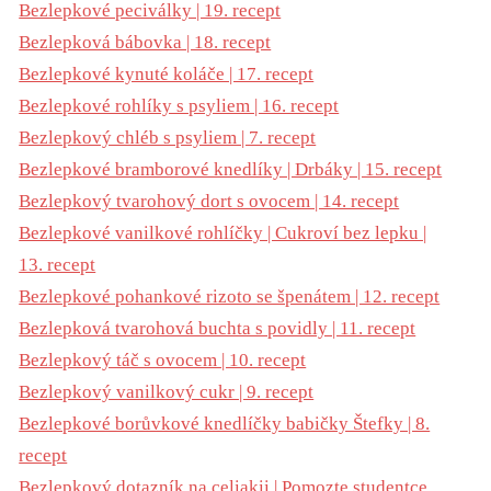
Bezlepkové peciválky | 19. recept
Bezlepková bábovka | 18. recept
Bezlepkové kynuté koláče | 17. recept
Bezlepkové rohlíky s psyliem | 16. recept
Bezlepkový chléb s psyliem | 7. recept
Bezlepkové bramborové knedlíky | Drbáky | 15. recept
Bezlepkový tvarohový dort s ovocem | 14. recept
Bezlepkové vanilkové rohlíčky | Cukroví bez lepku |
13. recept
Bezlepkové pohankové rizoto se špenátem | 12. recept
Bezlepková tvarohová buchta s povidly | 11. recept
Bezlepkový táč s ovocem | 10. recept
Bezlepkový vanilkový cukr | 9. recept
Bezlepkové borůvkové knedlíčky babičky Štefky | 8.
recept
Bezlepkový dotazník na celiakii | Pomozte studentce