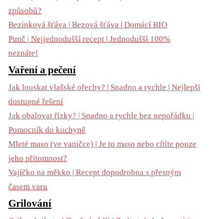
způsobů?
Bezinková šťáva | Bezová šťáva | Domácí BIO
Punč | Nejjednodušší recept | Jednodušší 100%
neznáte!
Vaření a pečení
Jak louskat vlašské ořechy? | Snadno a rychle | Nejlepší
dostupné řešení
Jak obalovat řízky? | Snadno a rychle bez nepořádku |
Pomocník do kuchyně
Mleté maso (ve vaničce) | Je to maso nebo cítíte pouze
jeho přítomnost?
Vajíčko na měkko | Recept dopodrobna s přesným
časem varu
Grilování