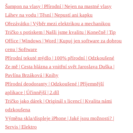
Šampon na vlasy | Přírodní | Nejen na mastné vlasy
Láhev na vodu | Těsní | Nepustí ani kapku
Ořezávátko | Výběr mezi elektrikou a mechanikou
Tričko s potiskem | Našli jsme kvalitu | Konečně | Tip
Office | Windows | Word | Kupuj jen software za dobrou
cenu | Software
Přírodní tekuté mýdlo | 100% přírodní | Odzkoušené
Ze mě | Cesta blázna a vnitřní svět Jaroslava Duška |
Pavlína Brzáková | Knihy
Přírodní deodoranty | Odzkoušené | Příjemnější
aplikace | Účinnější | 2.díl
Tričko jako dárek | Originál s licencí | Kvalita námi
odzkoušena
Výměna skla/displeje iPhone | Jaké jsou možnosti? |
Servis | Elektro