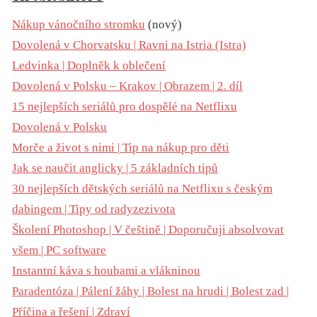
Nákup vánočního stromku
(nový)
Dovolená v Chorvatsku | Ravni na Istria (Istra)
Ledvinka | Doplněk k oblečení
Dovolená v Polsku – Krakov | Obrazem | 2. díl
15 nejlepších seriálů pro dospělé na Netflixu
Dovolená v Polsku
Morče a život s nimi | Tip na nákup pro děti
Jak se naučit anglicky | 5 základních tipů
30 nejlepších dětských seriálů na Netflixu s českým
dabingem | Tipy od radyzezivota
Školení Photoshop | V češtině | Doporučuji absolvovat
všem | PC software
Instantní káva s houbami a vlákninou
Paradentóza | Pálení žáhy | Bolest na hrudi | Bolest zad |
Příčina a řešení | Zdraví