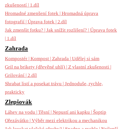
zkušeností | 1.díl
Hromadné zmenšení fotek | Hromadná úprava
fotografií | Úprava fotek | 2.díl
Jak zmenšit fotku? | Jak snížit rozlišení? | Úprava fotek
| 1.díl
Zahrada
Kompostér | Kompost | Zahrada | Udělej si sám
Gril na brikety (dřevěné uhlí) | Z vlastní zkušenosti |
Grilování | 2.díl
Shrabat listí a posekat trávu | Jednoduše, rychle,
prakticky
Zlepšovák
Láhev na vodu | Těsní | Nepustí ani kapku | Šoptip
Ořezávátko | Výběr mezi elektrikou a mechanikou
Jak louskat vlašské ořechy? | Snadno a rychle | Nejlepší