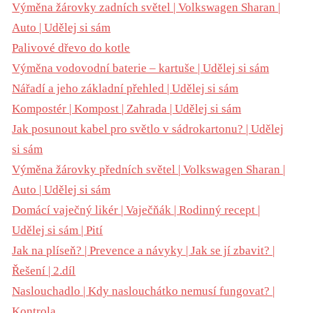
Výměna žárovky zadních světel | Volkswagen Sharan |
Auto | Udělej si sám
Palivové dřevo do kotle
Výměna vodovodní baterie – kartuše | Udělej si sám
Nářadí a jeho základní přehled | Udělej si sám
Kompostér | Kompost | Zahrada | Udělej si sám
Jak posunout kabel pro světlo v sádrokartonu? | Udělej
si sám
Výměna žárovky předních světel | Volkswagen Sharan |
Auto | Udělej si sám
Domácí vaječný likér | Vaječňák | Rodinný recept |
Udělej si sám | Pití
Jak na plíseň? | Prevence a návyky | Jak se jí zbavit? |
Řešení | 2.díl
Naslouchadlo | Kdy naslouchátko nemusí fungovat? |
Kontrola