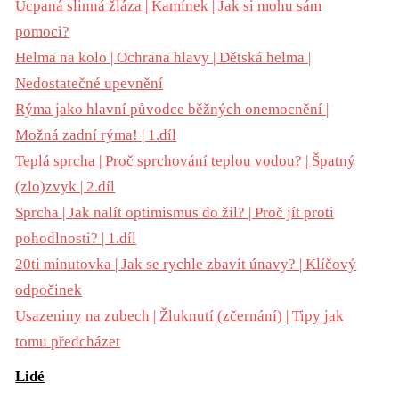
Ucpaná slinná žláza | Kamínek | Jak si mohu sám
pomoci?
Helma na kolo | Ochrana hlavy | Dětská helma |
Nedostatečné upevnění
Rýma jako hlavní původce běžných onemocnění |
Možná zadní rýma! | 1.díl
Teplá sprcha | Proč sprchování teplou vodou? | Špatný
(zlo)zvyk | 2.díl
Sprcha | Jak nalít optimismus do žil? | Proč jít proti
pohodlnosti? | 1.díl
20ti minutovka | Jak se rychle zbavit únavy? | Klíčový
odpočinek
Usazeniny na zubech | Žluknutí (zčernání) | Tipy jak
tomu předcházet
Lidé