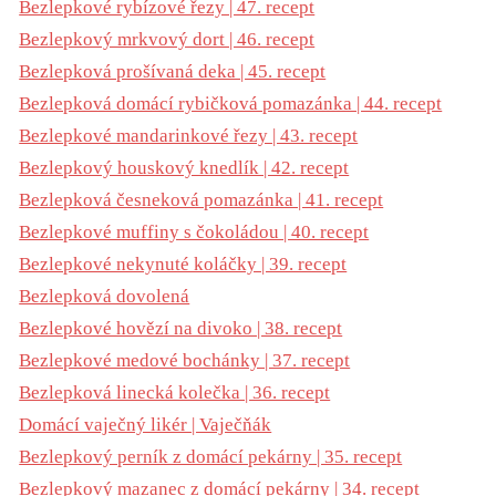
Bezlepkové rybízové řezy | 47. recept
Bezlepkový mrkvový dort | 46. recept
Bezlepková prošívaná deka | 45. recept
Bezlepková domácí rybičková pomazánka | 44. recept
Bezlepkové mandarinkové řezy | 43. recept
Bezlepkový houskový knedlík | 42. recept
Bezlepková česneková pomazánka | 41. recept
Bezlepkové muffiny s čokoládou | 40. recept
Bezlepkové nekynuté koláčky | 39. recept
Bezlepková dovolená
Bezlepkové hovězí na divoko | 38. recept
Bezlepkové medové bochánky | 37. recept
Bezlepková linecká kolečka | 36. recept
Domácí vaječný likér | Vaječňák
Bezlepkový perník z domácí pekárny | 35. recept
Bezlepkový mazanec z domácí pekárny | 34. recept