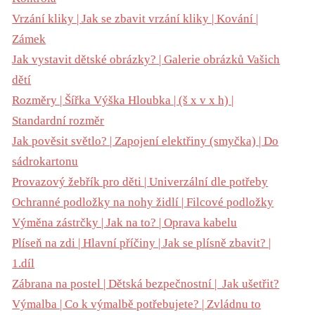
Vrzání kliky | Jak se zbavit vrzání kliky | Kování |
Zámek
Jak vystavit dětské obrázky? | Galerie obrázků Vašich
dětí
Rozměry | Šířka Výška Hloubka | (š x v x h) |
Standardní rozměr
Jak pověsit světlo? | Zapojení elektřiny (smyčka) | Do
sádrokartonu
Provazový žebřík pro děti | Univerzální dle potřeby
Ochranné podložky na nohy židlí | Filcové podložky
Výměna zástrčky | Jak na to? | Oprava kabelu
Plíseň na zdi | Hlavní příčiny | Jak se plísně zbavit? |
1.díl
Zábrana na postel | Dětská bezpečnostní | Jak ušetřit?
Výmalba | Co k výmalbě potřebujete? | Zvládnu to