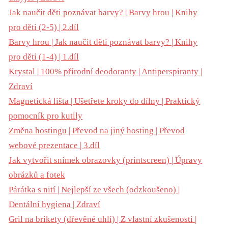
Jak naučit děti poznávat barvy? | Barvy hrou | Knihy
pro děti (2-5) | 2.díl
Barvy hrou | Jak naučit děti poznávat barvy? | Knihy
pro děti (1-4) | 1.díl
Krystal | 100% přírodní deodoranty | Antiperspiranty |
Zdraví
Magnetická lišta | Ušetřete kroky do dílny | Praktický
pomocník pro kutily
Změna hostingu | Převod na jiný hosting | Převod
webové prezentace | 3.díl
Jak vytvořit snímek obrazovky (printscreen) | Úpravy
obrázků a fotek
Párátka s nití | Nejlepší ze všech (odzkoušeno) |
Dentální hygiena | Zdraví
Gril na brikety (dřevěné uhlí) | Z vlastní zkušenosti |