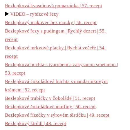
Bezlepková kvasnicová pomazánka | 57. recept
▶️
VIDEO – rybízové řezy
Bezlepkový makovec bez mouky | 56. recept
Bezlepkové řezy s pudingem | Rychlý dezert | 55.
recept
Bezlepkové mrkvové placky | Rychlá večeře | 54.
recept
Bezlepková buchta s tvarohem a zakysanou smetanou |
53. recep
t
Bezlepková čokoládová buchta s mandarinkovým
krémem | 52. recept
Bezlepkové trubičky v čokoládě | 51. recept
Bezlepkové čokoládové muffiny | 50. recept
Bezlepkové řízečky v sýrovém těstíčku | 49. recept
Bezlepkový štrúdl | 48. recept