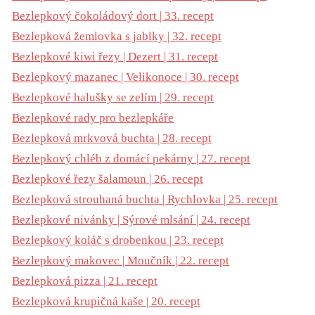
Bezlepkový čokoládový dort | 33. recept
Bezlepková žemlovka s jablky | 32. recept
Bezlepkové kiwi řezy | Dezert | 31. recept
Bezlepkový mazanec | Velikonoce | 30. recept
Bezlepkové halušky se zelím | 29. recept
Bezlepkové rady pro bezlepkáře
Bezlepková mrkvová buchta | 28. recept
Bezlepkový chléb z domácí pekárny | 27. recept
Bezlepkové řezy šalamoun | 26. recept
Bezlepková strouhaná buchta | Rychlovka | 25. recept
Bezlepkové nivánky | Sýrové mlsání | 24. recept
Bezlepkový koláč s drobenkou | 23. recept
Bezlepkový makovec | Moučník | 22. recept
Bezlepková pizza | 21. recept
Bezlepková krupičná kaše | 20. recept