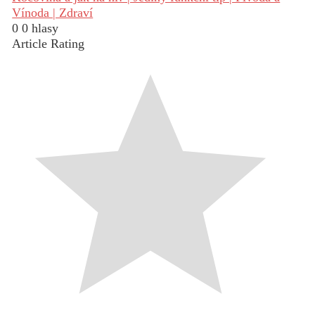
Vínoda | Zdraví
0
0
hlasy
Article Rating