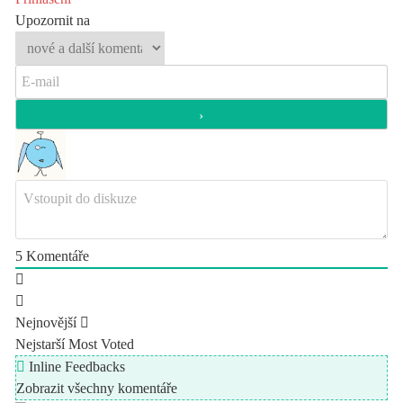
Upozornit na
5
Komentáře
Nejnovější
Nejstarší
Most Voted
Inline Feedbacks
Zobrazit všechny komentáře