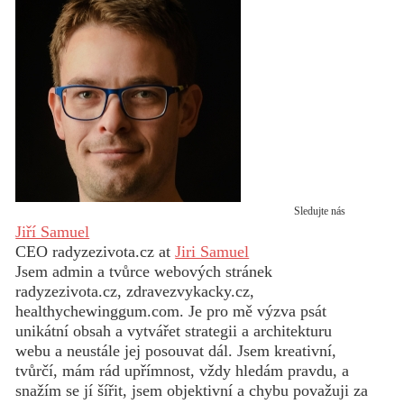
Sledujte nás
Jiří Samuel
CEO radyzezivota.cz
at
Jiri Samuel
Jsem admin a tvůrce webových stránek
radyzezivota.cz, zdravezvykacky.cz,
healthychewinggum.com. Je pro mě výzva psát
unikátní obsah a vytvářet strategii a architekturu
webu a neustále jej posouvat dál. Jsem kreativní,
tvůrčí, mám rád upřímnost, vždy hledám pravdu, a
snažím se jí šířit, jsem objektivní a chybu považuji za