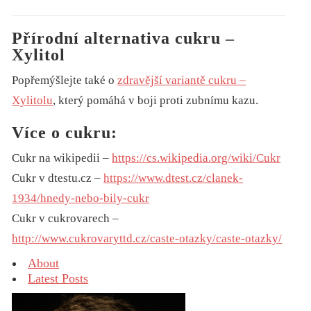
Přírodní alternativa cukru –
Xylitol
Popřemýšlejte také o
zdravější variantě cukru –
Xylitolu
, který pomáhá v boji proti zubnímu kazu.
Více o cukru:
Cukr na wikipedii –
https://cs.wikipedia.org/wiki/Cukr
Cukr v dtestu.cz –
https://www.dtest.cz/clanek-
1934/hnedy-nebo-bily-cukr
Cukr v cukrovarech –
http://www.cukrovaryttd.cz/caste-otazky/caste-otazky/
About
Latest Posts