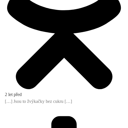
2 let před
[…] Jsou to žvýkačky bez cukru […]