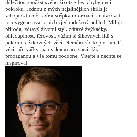
důležitou součást svého života - bez chyby není
pokroku. Jednou z mých nejsilnějších skills je
schopnost umět sbírat střípky informací, analyzovat
je a vygenerovat z nich zjednodušený pohled. Miluji
přírodu, zdravý životní styl, zdravé žvýkačky,
ohleduplnost, férovost, vážím si šikovných lidí s
pokorou a šikovných věcí. Nemám rád kopie, umělé
věci, přetvářky, namyšlenou aroganci, lži,
propagandu a vše tomu podobné. Vítejte a nechte se
inspirovat!