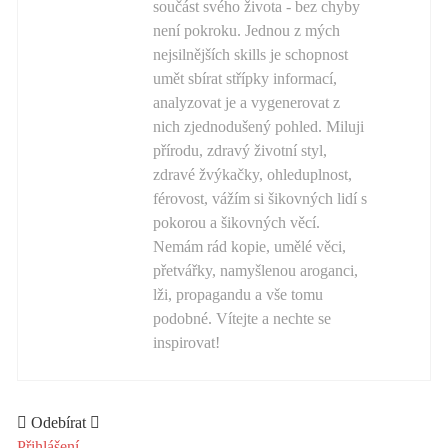
součást svého života - bez chyby
není pokroku. Jednou z mých
nejsilnějších skills je schopnost
umět sbírat střípky informací,
analyzovat je a vygenerovat z
nich zjednodušený pohled. Miluji
přírodu, zdravý životní styl,
zdravé žvýkačky, ohleduplnost,
férovost, vážím si šikovných lidí s
pokorou a šikovných věcí.
Nemám rád kopie, umělé věci,
přetvářky, namyšlenou aroganci,
lži, propagandu a vše tomu
podobné. Vítejte a nechte se
inspirovat!
Odebírat
Přihlášení