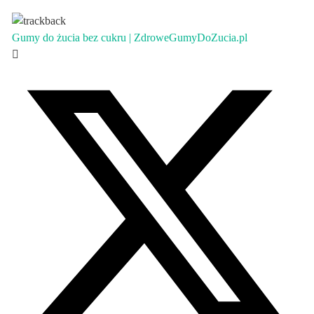
Gumy do żucia bez cukru | ZdroweGumyDoZucia.pl