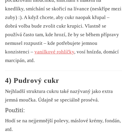
pocukrování moučníků, smíchání s mákem na
knedlíky, smíchání se skořicí na lívance (neskřípe mezi
zuby) :). A když chcete, aby cukr naopak křupal –
dobrá volba bude zvolit cukr krupici. Vlastně se
používá často tam, kde hrozí, že by se během přípravy
nemusel rozpustit – kde potřebujete jemnou
konzistenci –
vanilkové rohlíčky
, vosí hnízda, domácí
marcipán, atd.
4) Pudrový cukr
Nejhladší struktura cukru také nazývaný jako extra
jemná moučka. Údajně se speciálně prosévá.
Použití:
Hodí se na nejjemnější polevy, máslové krémy, fondán,
atd.