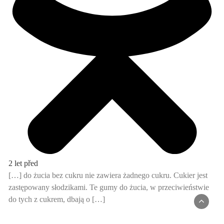
2 let před
[…] do żucia bez cukru nie zawiera żadnego cukru. Cukier jest
zastępowany słodzikami. Te gumy do żucia, w przeciwieństwie
do tych z cukrem, dbają o […]