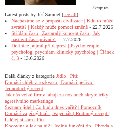
Sledujte nás
Latest posts by Jiří Samuel
(
see all
)
Nacházíme se v propasti civilizace | Kdo to může
zvrátit? | Každý může pomoci změně
- 22.7.2026
Střídání času | Zastaralý koncept času | Jak
nastavit čas správně?
- 17.7.2026
Definice pojmů při depresi | Psychoterapie,
psycholog, psychiatr, klinický psycholog | Článek
č. 3
- 13.6.2026
Další články z kategorie
Jídlo | Pití
:
Domácí chléb z rozkvasu | Domácí pečivo |
Jednoduchý recept
Jak nás velké firmy tahají za nos aneb skryté triky
agresivního marketingu
Seznam jídel | Co budu dnes vařit? | Pomocník
Domácí vaječný likér | Vaječňák | Rodinný recept |
Udělej si sám | Pití
Kocovina a jak na ni? | Jediný funkční tip | Pivoda a