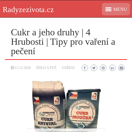
Skip
Radyzezivota.cz
MENU
to
content
Cukr a jeho druhy | 4
Hrubosti | Tipy pro vaření a
pečení
13.12.2020
JÍDLO A PITÍ
VAŘENÍ