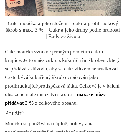
Cukr moučka a jeho složení – cukr a protihrudkový
škrob s max. 3 % | Cukr a jeho druhy podle hrubosti
| Rady ze života
Cukr moučka vznikne jemným pomletím cukru
krupice. Je to směs cukru s kukuřičným škrobem, který
se přidává z důvodu, aby se cukr vlhkem nehrudkoval.
Často bývá kukuřičný škrob označován jako
protihrudkující/protispékavá látka. Celkově je v balení
obsaženo malé množství škrobu –
max. se může
přidávat 3 %
z celkového obsahu.
Použití:
Moučka se používá na náplně, polevy a na