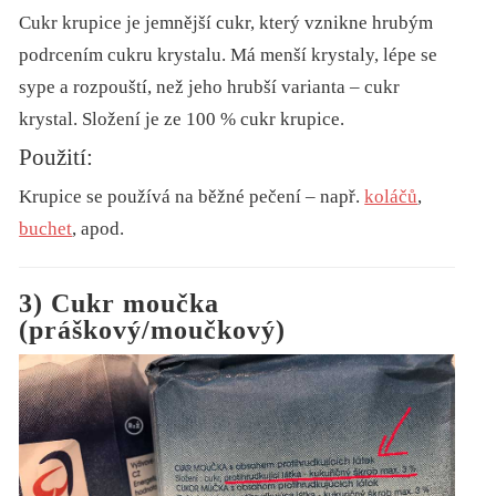
Cukr krupice je jemnější cukr, který vznikne hrubým
podrcením cukru krystalu. Má menší krystaly, lépe se
sype a rozpouští, než jeho hrubší varianta – cukr
krystal. Složení je ze 100 % cukr krupice.
Použití:
Krupice se používá na běžné pečení – např.
koláčů
,
buchet
, apod.
3) Cukr moučka
(práškový/moučkový)