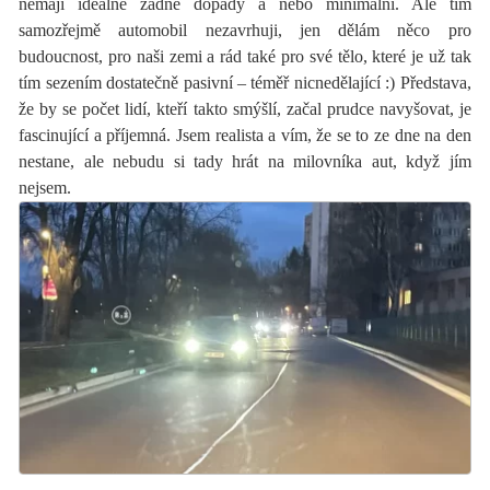
nemají ideálně žádné dopady a nebo minimální. Ale tím
samozřejmě automobil nezavrhuji, jen dělám něco pro
budoucnost, pro naši zemi a rád také pro své tělo, které je už tak
tím sezením dostatečně pasivní – téměř nicnedělající :) Představa,
že by se počet lidí, kteří takto smýšlí, začal prudce navyšovat, je
fascinující a příjemná. Jsem realista a vím, že se to ze dne na den
nestane, ale nebudu si tady hrát na milovníka aut, když jím
nejsem.