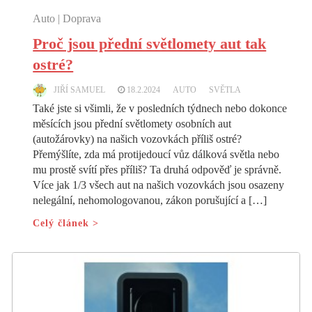
Auto | Doprava
Proč jsou přední světlomety aut tak
ostré?
JIŘÍ SAMUEL
18.2.2024
AUTO
SVĚTLA
Také jste si všimli, že v posledních týdnech nebo dokonce
měsících jsou přední světlomety osobních aut
(autožárovky) na našich vozovkách příliš ostré?
Přemýšlíte, zda má protijedoucí vůz dálková světla nebo
mu prostě svítí přes příliš? Ta druhá odpověď je správně.
Více jak 1/3 všech aut na našich vozovkách jsou osazeny
nelegální, nehomologovanou, zákon porušující a […]
Celý článek >