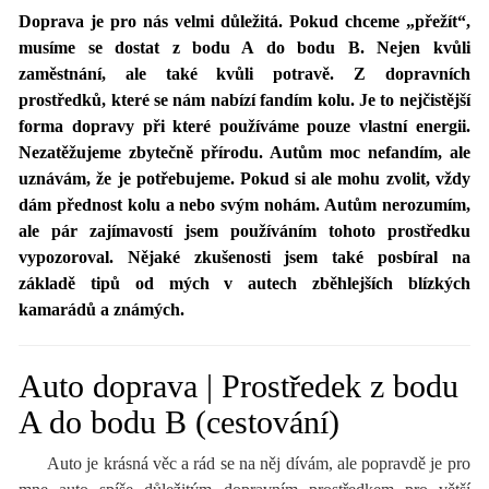
Doprava je pro nás velmi důležitá. Pokud chceme „přežít“,
musíme se dostat z bodu A do bodu B. Nejen kvůli
zaměstnání, ale také kvůli potravě. Z dopravních
prostředků, které se nám nabízí fandím kolu. Je to nejčistější
forma dopravy při které používáme pouze vlastní energii.
Nezatěžujeme zbytečně přírodu. Autům moc nefandím, ale
uznávám, že je potřebujeme. Pokud si ale mohu zvolit, vždy
dám přednost kolu a nebo svým nohám. Autům nerozumím,
ale pár zajímavostí jsem používáním tohoto prostředku
vypozoroval. Nějaké zkušenosti jsem také posbíral na
základě tipů od mých v autech zběhlejších blízkých
kamarádů a známých.
Auto doprava | Prostředek z bodu
A do bodu B (cestování)
Auto je krásná věc a rád se na něj dívám, ale popravdě je pro