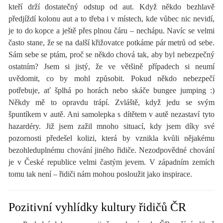
kteří drží dostatečný odstup od aut. Když někdo bezhlavě
předjíždí kolonu aut a to třeba i v místech, kde vůbec nic nevidí,
je to do kopce a ještě přes plnou čáru – nechápu. Navíc se velmi
často stane, že se na další křižovatce potkáme pár metrů od sebe.
Sám sebe se ptám, proč se někdo chová tak, aby byl nebezpečný
ostatním? Jsem si jistý, že ve většině případech si neumí
uvědomit, co by mohl způsobit. Pokud někdo nebezpečí
potřebuje, ať šplhá po horách nebo skáče bungee jumping :)
Někdy mě to opravdu trápí. Zvláště, když jedu se svým
špuntíkem v autě. Ani samolepka s dítětem v autě nezastaví tyto
hazardéry. Již jsem zažil mnoho situací, kdy jsem díky své
pozornosti předešel kolizi, která by vznikla kvůli nějakému
bezohleduplnému chování jiného řidiče. Nezodpovědné chování
je v České republice velmi častým jevem. V západním zemích
tomu tak není – řidiči nám mohou posloužit jako inspirace.
Pozitivní vyhlídky kultury řidičů ČR