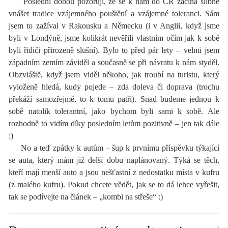
Poslední dobou pozoruji, že se k nám do ČR začíná slibně
vnášet tradice vzájemného pouštění a vzájemné toleranci. Sám
jsem to zažíval v Rakousku a Německu (i v Anglii, když jsme
byli v Londýně, jsme kolikrát nevěřili vlastním očím jak k sobě
byli řidiči přirozeně slušní). Bylo to před pár lety – velmi jsem
západním zemím záviděl a současně se při návratu k nám styděl.
Obzvláště, když jsem viděl někoho, jak troubí na turistu, který
vyloženě hledá, kudy pojede – zda doleva či doprava (trochu
překáží samozřejmě, to k tomu patří). Snad budeme jednou k
sobě natolik tolerantní, jako bychom byli sami k sobě. Ale
rozhodně to vidím díky posledním letům pozitivně – jen tak dále
;)
No a teď zpátky k autům – šup k prvnímu příspěvku týkající
se auta, který mám již delší dobu naplánovaný. Týká se těch,
kteří mají menší auto a jsou nešťastní z nedostatku místa v kufru
(z malého kufru). Pokud chcete vědět, jak se to dá lehce vyřešit,
tak se podívejte na článek – „kombi na střeše“ :)