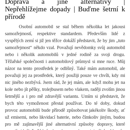
Doprava a jiné alternativy |
Nepřehlížejme dopady | Buďme šetrní k
přírodě
Osobní automobil se stal během několika let jakousi
samozřejmostí, respektive standardem. Především lidé z
vyspělých zemí si již jen těžce dokáží představit, že by jim „tuto
samozřejmost“ někdo vzal. Považují nevědomky svůj automobil
nebo i několik automobilů v jedné rodině za svoji drogu.
Těžařské společnosti i automobilový průmysl si mne ruce. Můj
názor na tento prostředek je odlišný. Také mám automobil, ale
považuji jej za prostředek, který použiji pouze ve chvíli, kdy mi
nic jiného nezbývá. Jsem rád, že jej mám, ale když mohu jet na
kole nebo jít pěšky, trolejbusem nebo vlakem, raději zvolím jinou
šetrnější a i pro mě zdravější variantu. Umím si představit, že
bych této vymoženost přestal používat. Do té doby, dokud
provoz automobilů bude přírodě způsobovat jakékoliv škody, ať
už emisemi, nebo likvidací baterie, nebo čímkoliv jiným, budou
pro mě zajímavější jiné alternativní způsoby dopravy, které