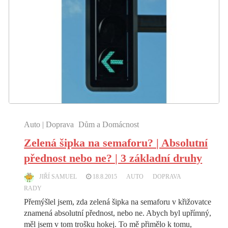
Auto | Doprava
Dům a Domácnost
Zelená šipka na semaforu? | Absolutní
přednost nebo ne? | 3 základní druhy
JIŘÍ SAMUEL
18.8.2015
AUTO
DOPRAVA
RADY
Přemýšlel jsem, zda zelená šipka na semaforu v křižovatce
znamená absolutní přednost, nebo ne. Abych byl upřímný,
měl jsem v tom trošku hokej. To mě přimělo k tomu,