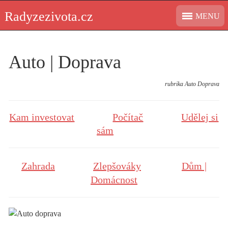
Skip
Radyzezivota.cz
MENU
to
content
Auto | Doprava
rubrika Auto Doprava
Kam investovat
Počítač
Udělej si
sám
Zahrada
Zlepšováky
Dům |
Domácnost