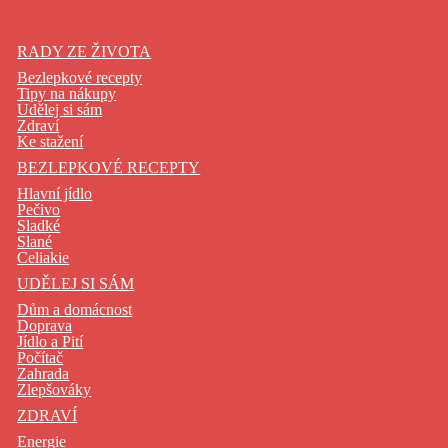
RADY ZE ŽIVOTA
Bezlepkové recepty
Tipy na nákupy
Udělej si sám
Zdraví
Ke stažení
BEZLEPKOVÉ RECEPTY
Hlavní jídlo
Pečivo
Sladké
Slané
Celiakie
UDĚLEJ SI SÁM
Dům a domácnost
Doprava
Jídlo a Pití
Počítač
Zahrada
Zlepšováky
ZDRAVÍ
Energie