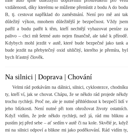
mne auto spíše důležitým dopravním prostředkem pro větší
vzdálenosti, díky kterému se můžeme přemístit z bodu A do bodu
B, tj. cestovat například do zaměstnání. Není pro mě ani tak
důležitý výkon, mnohem důležitější je bezpečnost. Vždy jsem
patřil a budu patřit k těm, kteří nechtějí vyhazovat peníze za
palivo – chci mít šetrné auto nejen finančně, ale také k přírodě.
Kdybych mohl jezdit v autě, které bude bezpečné jako tank a
bude jezdit na přebytečný oxid uhličitý, kterého je přemíra, byl
bych šťastný člověk.
Na silnici | Doprava | Chování
Velmi rád potkávám na dálnici, silnici, cyklostezce, chodníku
ty, kteří ví, jak se chovat. Chápu, že se někdo rád projede někdy
trochu rychleji. Proč ne, ale je nutné přihlédnout k bezpečí lidí v
jeho blízkosti. Není nutné při tom ohrožovat životy ostatních.
Když vidím, že jede někdo rychleji, než já, rád mu bliknu a
pustím jej před sebe – ať sedím v autě či na kole. Skvělé je, když
mi na silnici odpoví a blikne mi jako poděkování. Rád vidím ty,