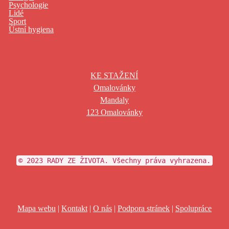
Psychologie
Lidé
Sport
Ústní hygiena
KE STAŽENÍ
Omalovánky
Mandaly
123 Omalovánky
© 2023 RADY ZE ŽIVOTA. Všechny práva vyhrazena.
Mapa webu
|
Kontakt
|
O nás
|
Podpora stránek
|
Spolupráce