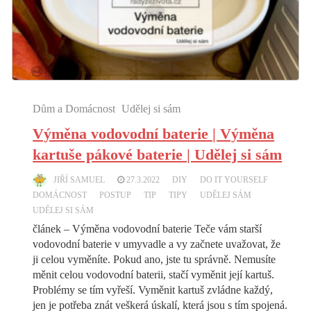
Dům a Domácnost
Udělej si sám
Výměna vodovodní baterie | Výměna
kartuše pákové baterie | Udělej si sám
JIŘÍ SAMUEL
27.3.2022
DIY
DO IT YOURSELF
DOMÁCNOST
POSTUP
TIP
TIPY
UDĚLEJ SÁM
UDĚLEJ SI SÁM
článek – Výměna vodovodní baterie Teče vám starší
vodovodní baterie v umyvadle a vy začnete uvažovat, že
ji celou vyměníte. Pokud ano, jste tu správně. Nemusíte
měnit celou vodovodní baterii, stačí vyměnit její kartuš.
Problémy se tím vyřeší. Vyměnit kartuš zvládne každý,
jen je potřeba znát veškerá úskalí, která jsou s tím spojená.