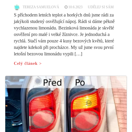
TEREZA SAMUELOVÁ
10.6.2023
UDĚLEJ SI SÁM
S příchodem letních teplot a horkých dnů jsme rádi za
jakýkoli studený osvěžující nápoj. Rádi si dáme pěkně
vychlazenou limonádu. Bezinková limonáda je skvělé
osvěžení pro malé i velké žíznivce. Je jednoduchá a
rychlá. Stačí vám pouze 4 kusy bezových květů, které
najdete kdekoli při procházce. My už jsme svou první
letošní bezovou limonádu vypili […]
Celý článek >