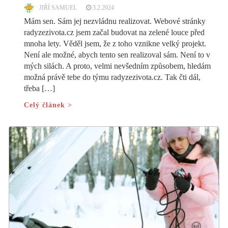
JIŘÍ SAMUEL
3.2.2024
Mám sen. Sám jej nezvládnu realizovat. Webové stránky
radyzezivota.cz jsem začal budovat na zelené louce před
mnoha lety. Věděl jsem, že z toho vznikne velký projekt.
Není ale možné, abych tento sen realizoval sám. Není to v
mých silách. A proto, velmi nevšedním způsobem, hledám
možná právě tebe do týmu radyzezivota.cz. Tak čti dál,
třeba […]
Celý článek >