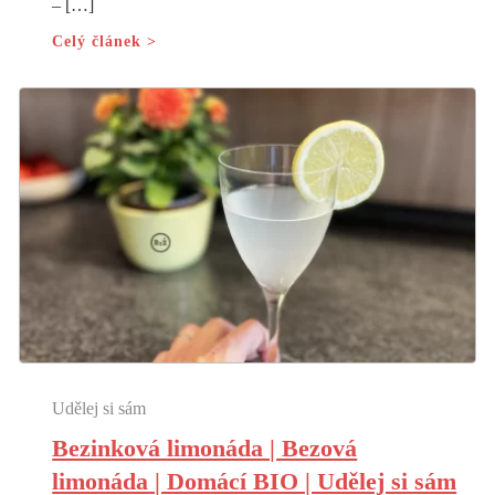
– […]
Celý článek >
Udělej si sám
Bezinková limonáda | Bezová
limonáda | Domácí BIO | Udělej si sám