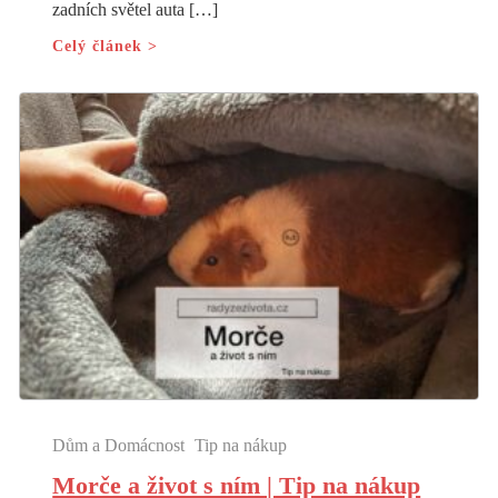
zadních světel auta […]
Celý článek >
Dům a Domácnost
Tip na nákup
Morče a život s ním | Tip na nákup