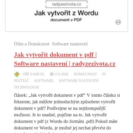
Dům a Domácnost
Software nastavení
Jak vytvořit dokument v pdf |
Software nastavení | radyzezivota.cz
JIŘÍ SAMUEL
13.9.2020
DOMÁCNOST
PC
POČÍTAČ
SOFTWARE
SOFTWARE NASTAVENÍ
TECHNOLOGIE
článek: „Jak vytvořit dokument v pdf“ V tomto článku si
řekneme, jak můžete jednoduchým způsobem vytvořit
dokument v pdf? Podívejme se na nejdostupnější
možnost. Je to snadné, pojďme na to. Jak vytvořit
dokument v pdf (z Wordu do formátu .pdf) Pokud máte
dokument ve Wordu, je možné jej nechat převést do