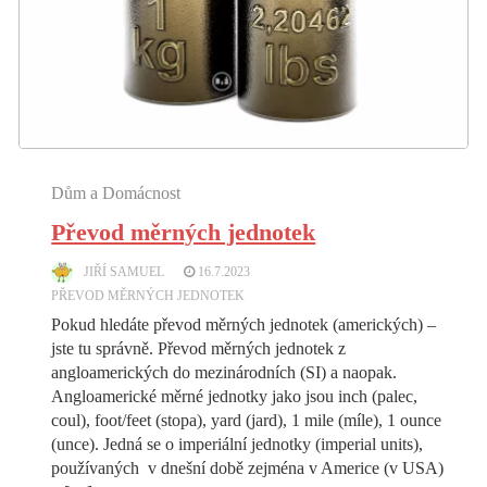
Dům a Domácnost
Převod měrných jednotek
JIŘÍ SAMUEL
16.7.2023
PŘEVOD MĚRNÝCH JEDNOTEK
Pokud hledáte převod měrných jednotek (amerických) –
jste tu správně. Převod měrných jednotek z
angloamerických do mezinárodních (SI) a naopak.
Angloamerické měrné jednotky jako jsou inch (palec,
coul), foot/feet (stopa), yard (jard), 1 mile (míle), 1 ounce
(unce). Jedná se o imperiální jednotky (imperial units),
používaných v dnešní době zejména v Americe (v USA)