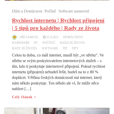
Dům a Domácnost
Počítač
Software nastavení
Rychlost internetu | Rychlost připojení
| 5 tipů pro každého | Rady ze života
JIŘÍ SAMUEL
25.4.2021
DOMÁCNOST
HARDWARE
PC
POČÍTAČ
RADA ZE ŽIVOTA
RADY ZE ŽIVOTA
SOFTWARE
TIP
TIPY
Celou tu dobu, co máš internet, musíš být „ve střehu“. Ve
střehu se svým poskytovatelem internetových služeb – s
tím, kdo ti poskytuje internetové připojení. Pokud rychlost
internetu (připojení) nebudeš řešit, budeš na to z 80 %
doplácet. Většina českých domácností má internet, který
nám někdo poskytuje. Ten někdo ale ví, že může něco
nabízet […]
Celý článek >