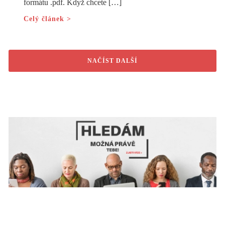
formátu .pdf. Když chcete […]
Celý článek >
NAČÍST DALŠÍ