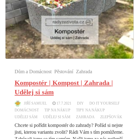
Dům a Domácnost
Pěstování
Zahrada
Kompostér | Kompost | Zahrada |
Udělej si sám
JIŘÍ SAMUEL
17.7.2021
DIY
DO IT YOURSELF
DOMÁCNOST
TIP NA NÁKUP
TIPY NA NÁKUP
UDĚLEJ SÁM
UDĚLEJ SI SÁM
ZAHRADA
ZLEPŠOVÁK
Chcete si pořídit kompostér do zahrady? Pořád si nejste
jisti, kterou variantu zvolit? Rádi Vám s tím pomůžeme.
Zabývali jsme se tím samým. Našli jsme za nás nejlepší