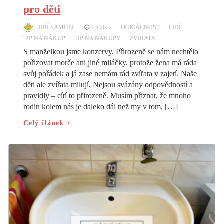
pro děti
JIŘÍ SAMUEL
7.5.2022
DOMÁCNOST
LIDÉ
TIP NA NÁKUP
TIP NA NÁKUPY
ZVÍŘATA
S manželkou jsme konzervy. Přirozeně se nám nechtělo
pořizovat morče ani jiné miláčky, protože žena má ráda
svůj pořádek a já zase nemám rád zvířata v zajetí. Naše
děti ale zvířata milují. Nejsou svázány odpovědností a
pravidly – cítí to přirozeně. Musím přiznat, že mnoho
rodin kolem nás je daleko dál než my v tom, […]
Celý článek >