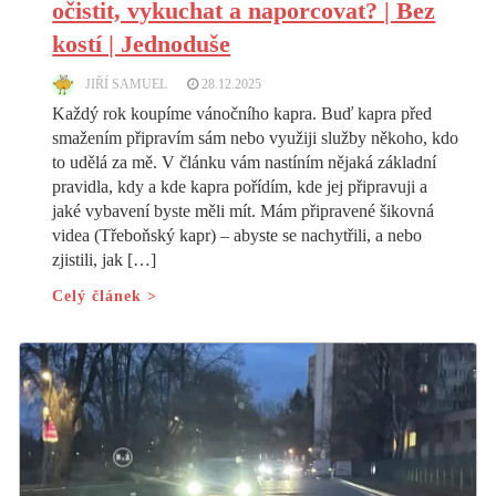
očistit, vykuchat a naporcovat? | Bez
kostí | Jednoduše
JIŘÍ SAMUEL
28.12.2025
Každý rok koupíme vánočního kapra. Buď kapra před
smažením připravím sám nebo využiji služby někoho, kdo
to udělá za mě. V článku vám nastíním nějaká základní
pravidla, kdy a kde kapra pořídím, kde jej připravuji a
jaké vybavení byste měli mít. Mám připravené šikovná
videa (Třeboňský kapr) – abyste se nachytřili, a nebo
zjistili, jak […]
Celý článek >