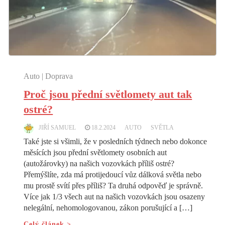
Auto | Doprava
Proč jsou přední světlomety aut tak
ostré?
JIŘÍ SAMUEL
18.2.2024
AUTO
SVĚTLA
Také jste si všimli, že v posledních týdnech nebo dokonce
měsících jsou přední světlomety osobních aut
(autožárovky) na našich vozovkách příliš ostré?
Přemýšlíte, zda má protijedoucí vůz dálková světla nebo
mu prostě svítí přes příliš? Ta druhá odpověď je správně.
Více jak 1/3 všech aut na našich vozovkách jsou osazeny
nelegální, nehomologovanou, zákon porušující a […]
Celý článek >