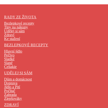
RADY ZE ŽIVOTA
Bezlepkové recepty
Tipy na nákupy
Udělej si sám
Zdraví
Ke stažení
BEZLEPKOVÉ RECEPTY
Hlavní jídlo
Pečivo
Sladké
Slané
Celiakie
UDĚLEJ SI SÁM
Dům a domácnost
Doprava
Jídlo a Pití
Počítač
Zahrada
Zlepšováky
ZDRAVÍ