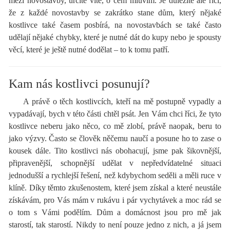
mezi novostavby, určitě víte, o čem mluvím. Je důležité ale říci,
že z každé novostavby se zakrátko stane dům, který nějaké
kostlivce také časem posbírá, na novostavbách se také často
udělají nějaké chybky, které je nutné dát do kupy nebo je spousty
věcí, které je ještě nutné dodělat – to k tomu patří.
Kam nás kostlivci posunují?
A právě o těch kostlivcích, kteří na mě postupně vypadly a
vypadávají, bych v této části chtěl psát. Jen Vám chci říci, že tyto
kostlivce neberu jako něco, co mě zlobí, právě naopak, beru to
jako výzvy. Často se člověk něčemu naučí a posune ho to zase o
kousek dále. Tito kostlivci nás obohacují, jsme pak šikovnější,
připravenější, schopnější udělat v nepředvídatelné situaci
jednodušší a rychlejší řešení, než kdybychom seděli a měli ruce v
klíně. Díky těmto zkušenostem, které jsem získal a které neustále
získávám, pro Vás mám v rukávu i pár vychytávek a moc rád se
o tom s Vámi podělím. Dům a domácnost jsou pro mě jak
starostí, tak starostí. Nikdy to není pouze jedno z nich, a já jsem