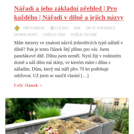
Nářadí a jeho základní přehled | Pro
každého | Nářadí v dílně a jejich názvy
JIŘÍ SAMUEL
12.9.2021
DIY
DO IT YOURSELF
DOMÁCNOST
UDĚLEJ SÁM
UDĚLEJ SI SÁM
Máte mezery ve znalosti názvů jednotlivých typů nářadí v
dílně? Pak je tento článek šitý přímo pro vás. Jsem
panelákové dítě. Dílnu jsem neměl. Nyní žiji v rodinném
domě a náš dům má sklep, ve kterém mám i dílnu s
nářadím. Dům, který má stáří přes 70 let potřebuje
udržovat. Už jsem se naučil vlastní […]
Celý článek >