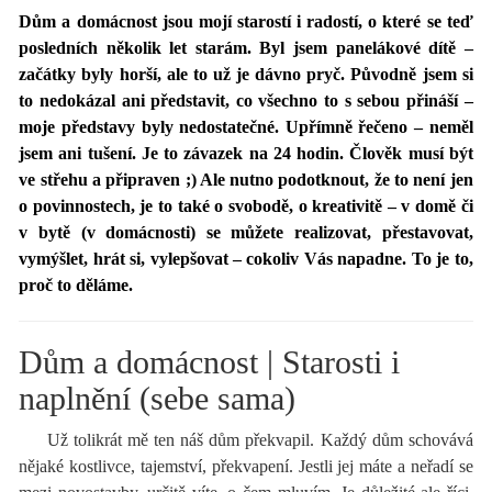
Dům a domácnost jsou mojí starostí i radostí, o které se teď
posledních několik let starám. Byl jsem panelákové dítě –
začátky byly horší, ale to už je dávno pryč. Původně jsem si
to nedokázal ani představit, co všechno to s sebou přináší –
moje představy byly nedostatečné. Upřímně řečeno – neměl
jsem ani tušení. Je to závazek na 24 hodin. Člověk musí být
ve střehu a připraven ;) Ale nutno podotknout, že to není jen
o povinnostech, je to také o svobodě, o kreativitě – v domě či
v bytě (v domácnosti) se můžete realizovat, přestavovat,
vymýšlet, hrát si, vylepšovat – cokoliv Vás napadne. To je to,
proč to děláme.
Dům a domácnost | Starosti i
naplnění (sebe sama)
Už tolikrát mě ten náš dům překvapil. Každý dům schovává
nějaké kostlivce, tajemství, překvapení. Jestli jej máte a neřadí se