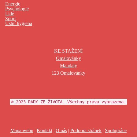
Energie
Psychologie
Lidé
Sport
Ústní hygiena
KE STAŽENÍ
Omalovánky
Mandaly
123 Omalovánky
© 2023 RADY ZE ŽIVOTA. Všechny práva vyhrazena.
Mapa webu
|
Kontakt
|
O nás
|
Podpora stránek
|
Spolupráce