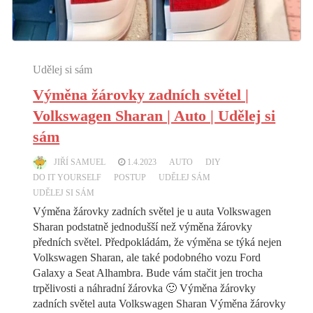
Udělej si sám
Výměna žárovky zadních světel |
Volkswagen Sharan | Auto | Udělej si
sám
JIŘÍ SAMUEL
1.4.2023
AUTO
DIY
DO IT YOURSELF
POSTUP
UDĚLEJ SÁM
UDĚLEJ SI SÁM
Výměna žárovky zadních světel je u auta Volkswagen
Sharan podstatně jednodušší než výměna žárovky
předních světel. Předpokládám, že výměna se týká nejen
Volkswagen Sharan, ale také podobného vozu Ford
Galaxy a Seat Alhambra. Bude vám stačit jen trocha
trpělivosti a náhradní žárovka 🙂 Výměna žárovky
zadních světel auta Volkswagen Sharan Výměna žárovky