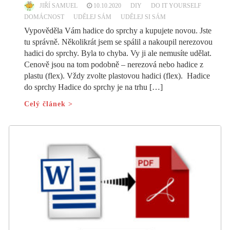
JIŘÍ SAMUEL
10.10.2020
DIY
DO IT YOURSELF
DOMÁCNOST
UDĚLEJ SÁM
UDĚLEJ SI SÁM
Vypověděla Vám hadice do sprchy a kupujete novou. Jste
tu správně. Několikrát jsem se spálil a nakoupil nerezovou
hadici do sprchy. Byla to chyba. Vy ji ale nemusíte udělat.
Cenově jsou na tom podobně – nerezová nebo hadice z
plastu (flex). Vždy zvolte plastovou hadici (flex). Hadice
do sprchy Hadice do sprchy je na trhu […]
Celý článek >