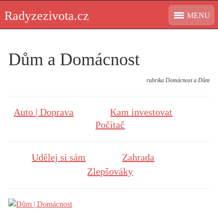
Skip
Radyzezivota.cz
MENU
to
content
Dům a Domácnost
rubrika Domácnost a Dům
Auto | Doprava
Kam investovat
Počítač
Udělej si sám
Zahrada
Zlepšováky