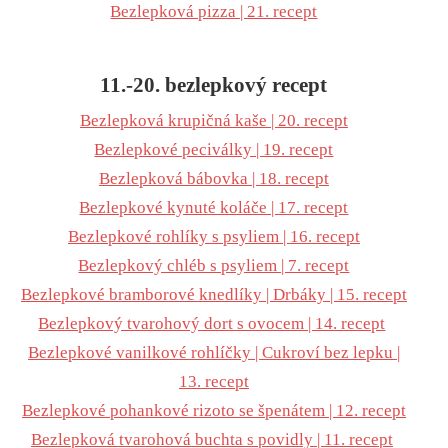
Bezlepková pizza | 21. recept
11.-20. bezlepkový recept
Bezlepková krupičná kaše | 20. recept
Bezlepkové peciválky | 19. recept
Bezlepková bábovka | 18. recept
Bezlepkové kynuté koláče | 17. recept
Bezlepkové rohlíky s psyliem | 16. recept
Bezlepkový chléb s psyliem | 7. recept
Bezlepkové bramborové knedlíky | Drbáky | 15. recept
Bezlepkový tvarohový dort s ovocem | 14. recept
Bezlepkové vanilkové rohlíčky | Cukroví bez lepku |
13. recept
Bezlepkové pohankové rizoto se špenátem | 12. recept
Bezlepková tvarohová buchta s povidly | 11. recept