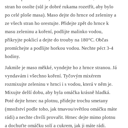
stran ho osolte (sůl je dobré rukama rozetřít, aby bylo
po celé ploše masa). Maso dejte do hrnce od zeleniny a
ze všech stran ho orestujte. Přidejte zpět do hrnce k
masu zeleninu a koření, podlijte malinko vodou,
přikryjte poklicí a dejte do trouby na 180°C. Občas
promíchejte a podlijte horkou vodou. Nechte péct 3-4
hodiny.
Jakmile je maso měkké, vyndejte ho z hrnce stranou. Já
vyndavám i všechno koření. Tyčovým mixérem
rozmixujte zeleninu v hrnci i s vodou, která v něm je.
Mixujte delší dobu, aby byla omáčka krásně hladká.
Poté dejte hrnec na plotnu, přidejte trochu smetany
(množství podle toho, jak tmavou/světlou omáčku máte
rádi) a nechte chvíli provařit. Hrnec dejte mimo plotnu
a dochuťte omáčku solí a cukrem, jak ji máte rádi.