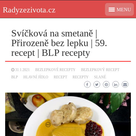
Skip
Radyzezivota.cz
MENU
to
content
Svíčková na smetaně |
Přirozeně bez lepku | 59.
recept | BLP recepty
31.1.2021
BEZLEPKOVÉ RECEPTY
BEZLEPKOVÝ RECEPT
BLP
HLAVNÍ JÍDLO
RECEPT
RECEPTY
SLANÉ