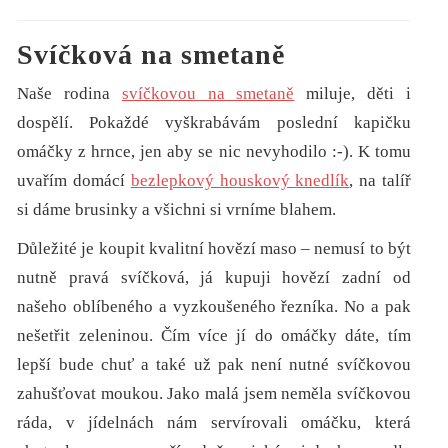
Svíčková na smetaně
Naše rodina
svíčkovou na smetaně
miluje, děti i
dospělí. Pokaždé vyškrabávám poslední kapičku
omáčky z hrnce, jen aby se nic nevyhodilo :-). K tomu
uvařím domácí
bezlepkový houskový knedlík
, na talíř
si dáme brusinky a všichni si vrníme blahem.
Důležité je koupit kvalitní hovězí maso – nemusí to být
nutně pravá svíčková, já kupuji hovězí zadní od
našeho oblíbeného a vyzkoušeného řezníka. No a pak
nešetřit zeleninou. Čím více jí do omáčky dáte, tím
lepší bude chuť a také už pak není nutné svíčkovou
zahušťovat moukou. Jako malá jsem neměla svíčkovou
ráda, v jídelnách nám servírovali omáčku, která