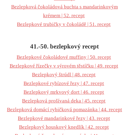
Bezlepková čokoládová buchta s mandarinkovým
krémem | 52. recept
Bezlepkové trubičky v čokoládě | 51. recept
41.-50. bezlepkový recept
Bezlepkové čokoládové muffiny | 50. recept
Bezlepkové řízečky v sýrovém těstíčku | 49. recept
Bezlepkový štrúdl | 48. recept
Bezlepkové rybízové řezy | 47. recept
Bezlepkový mrkvový dort | 46. recept
Bezlepková prošívaná deka | 45. recept
Bezlepková domácí rybičková pomazánka | 44. recept
Bezlepkové mandarinkové řezy | 43. recept
Bezlepkový houskový knedlík | 42. recept