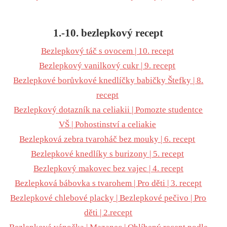
1.-10. bezlepkový recept
Bezlepkový táč s ovocem | 10. recept
Bezlepkový vanilkový cukr | 9. recept
Bezlepkové borůvkové knedlíčky babičky Štefky | 8.
recept
Bezlepkový dotazník na celiakii | Pomozte studentce
VŠ | Pohostinství a celiakie
Bezlepková zebra tvaroháč bez mouky | 6. recept
Bezlepkové knedlíky s burizony | 5. recept
Bezlepkový makovec bez vajec | 4. recept
Bezlepková bábovka s tvarohem | Pro děti | 3. recept
Bezlepkové chlebové placky | Bezlepkové pečivo | Pro
děti | 2.recept