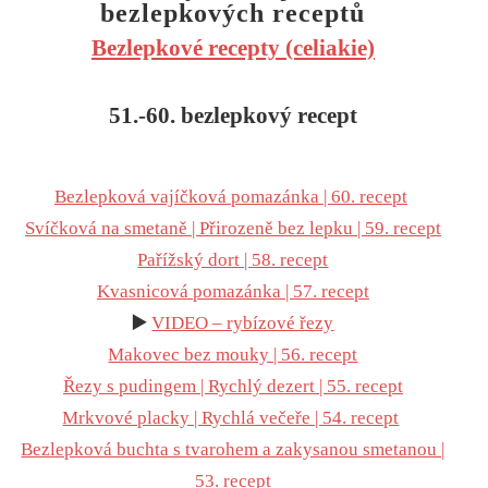
bezlepkových receptů
Bezlepkové recepty (celiakie)
51.-60. bezlepkový recept
Bezlepková vajíčková pomazánka | 60. recept
Svíčková na smetaně | Přirozeně bez lepku | 59. recept
Pařížský dort | 58. recept
Kvasnicová pomazánka | 57. recept
▶️
VIDEO – rybízové řezy
Makovec bez mouky | 56. recept
Řezy s pudingem | Rychlý dezert | 55. recept
Mrkvové placky | Rychlá večeře | 54. recept
Bezlepková buchta s tvarohem a zakysanou smetanou |
53. recep
t