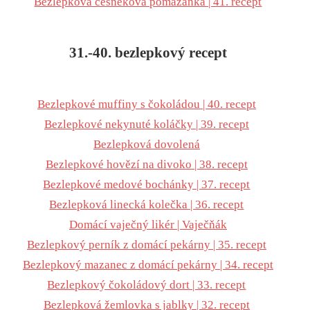
Bezlepková česneková pomazánka | 41. recept
31.-40. bezlepkový recept
Bezlepkové muffiny s čokoládou | 40. recept
Bezlepkové nekynuté koláčky | 39. recept
Bezlepková dovolená
Bezlepkové hovězí na divoko | 38. recept
Bezlepkové medové bochánky | 37. recept
Bezlepková linecká kolečka | 36. recept
Domácí vaječný likér | Vaječňák
Bezlepkový perník z domácí pekárny | 35. recept
Bezlepkový mazanec z domácí pekárny | 34. recept
Bezlepkový čokoládový dort | 33. recept
Bezlepková žemlovka s jablky | 32. recept