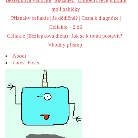
Bezlepková vánočka | Mazanec | Oblíbený recept podle
mojí babičky
Příznaky celiakie | Je dědičná? | Cesta k diagnóze |
Celiakie – 2.díl
Celiakie (Bezlepková dieta) | Jak se k tomu postavit? |
Vhodný přístup
About
Latest Posts