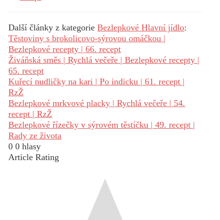
Další články z kategorie
Bezlepkové Hlavní jídlo
:
Těstoviny s brokolicovo-sýrovou omáčkou |
Bezlepkové recepty | 66. recept
Živáňská směs | Rychlá večeře | Bezlepkové recepty |
65. recept
Kuřecí nudličky na kari | Po indicku | 61. recept |
RzŽ
Bezlepkové mrkvové placky | Rychlá večeře | 54.
recept | RzŽ
Bezlepkové řízečky v sýrovém těstíčku | 49. recept |
Rady ze života
0
0
hlasy
Article Rating