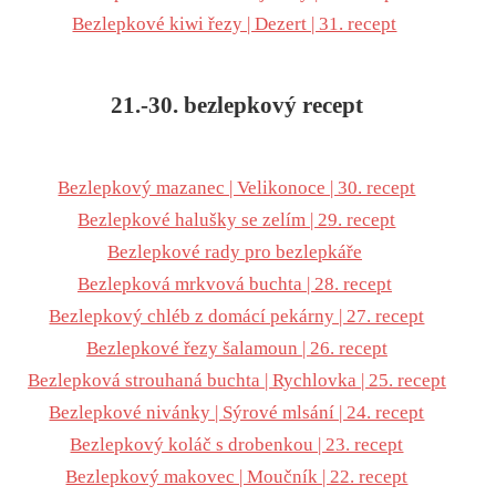
Bezlepkové kiwi řezy | Dezert | 31. recept
21.-30. bezlepkový recept
Bezlepkový mazanec | Velikonoce | 30. recept
Bezlepkové halušky se zelím | 29. recept
Bezlepkové rady pro bezlepkáře
Bezlepková mrkvová buchta | 28. recept
Bezlepkový chléb z domácí pekárny | 27. recept
Bezlepkové řezy šalamoun | 26. recept
Bezlepková strouhaná buchta | Rychlovka | 25. recept
Bezlepkové nivánky | Sýrové mlsání | 24. recept
Bezlepkový koláč s drobenkou | 23. recept
Bezlepkový makovec | Moučník | 22. recept