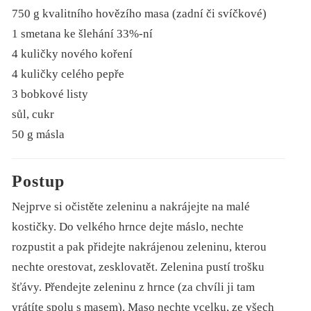
750 g kvalitního hovězího masa (zadní či svíčkové)
1 smetana ke šlehání 33%-ní
4 kuličky nového koření
4 kuličky celého pepře
3 bobkové listy
sůl, cukr
50 g másla
Postup
Nejprve si očistěte zeleninu a nakrájejte na malé
kostičky. Do velkého hrnce dejte máslo, nechte
rozpustit a pak přidejte nakrájenou zeleninu, kterou
nechte orestovat, zesklovatět. Zelenina pustí trošku
šťávy. Přendejte zeleninu z hrnce (za chvíli ji tam
vrátíte spolu s masem). Maso nechte vcelku, ze všech