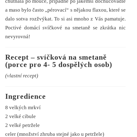
chutnala po mouce, případně po jakémsi dochucovadle
a maso bylo často „pérovací“ s nějakou flaxou, které se
dalo sotva rozžvýkat. To si asi mnoho z Vás pamatuje.
Poctivé domácí svíčkové na smetaně se zkrátka nic
nevyrovná!
Recept – svíčková na smetaně
(porce pro 4- 5 dospělých osob)
(vlastní recept)
Ingredience
8 velkých mrkví
2 velké cibule
2 velké petržele
celer (množství zhruba stejné jako u petržele)