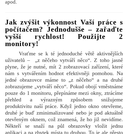
apod.
Jak zvýšit výkonnost Vaší práce s
počítačem? Jednodušše – zařaďte
vyšší rychlost! Použijte 2
monitory!
Vraťme se k té jednoduché větě aktivnějších
uživatelů – „z něčeho vytváří něco“. Z toho jasně
plyne, že je nutné, mít 2 zobrazovací zařízení, které
nám s vytvářením hodnot efektivněji pomohou. Na
jedné obrazovce máme to „z něčeho“ a na druhé
zobrazujeme „vytváří něco“. Pokud obojí vměstnáme
pouze do 1 monitoru, přepínáme mezi okny, ztrácíme
přehled a výrazným způsobem snižujeme
produktivitu naší práce. Když jedno okno otevřeme,
druhé je buď zminimalizované nebo je pod aktuálně
otevřeným oknem, což znamená, že ho již nevidíme.
Někteří se snaží na půl obrazovky vložit jednu
aplikaci a na zbytek místa tu druhou. To je ale přesto