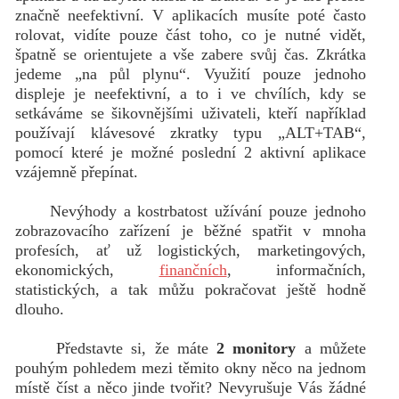
značně neefektivní. V aplikacích musíte poté často
rolovat, vidíte pouze část toho, co je nutné vidět,
špatně se orientujete a vše zabere svůj čas. Zkrátka
jedeme „na půl plynu“. Využití pouze jednoho
displeje je neefektivní, a to i ve chvílích, kdy se
setkáváme se šikovnějšími uživateli, kteří například
používají klávesové zkratky typu „ALT+TAB“,
pomocí které je možné poslední 2 aktivní aplikace
vzájemně přepínat.
Nevýhody a kostrbatost užívání pouze jednoho
zobrazovacího zařízení je běžné spatřit v mnoha
profesích, ať už logistických, marketingových,
ekonomických,
finančních
, informačních,
statistických, a tak můžu pokračovat ještě hodně
dlouho.
Představte si, že máte
2 monitory
a můžete
pouhým pohledem mezi těmito okny něco na jednom
místě číst a něco jinde tvořit? Nevyrušuje Vás žádné