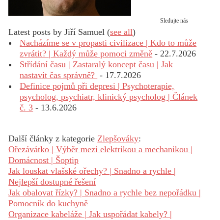
Sledujte nás
Latest posts by Jiří Samuel
(
see all
)
Nacházíme se v propasti civilizace | Kdo to může
zvrátit? | Každý může pomoci změně
- 22.7.2026
Střídání času | Zastaralý koncept času | Jak
nastavit čas správně?
- 17.7.2026
Definice pojmů při depresi | Psychoterapie,
psycholog, psychiatr, klinický psycholog | Článek
č. 3
- 13.6.2026
Další články z kategorie
Zlepšováky
:
Ořezávátko | Výběr mezi elektrikou a mechanikou |
Domácnost | Šoptip
Jak louskat vlašské ořechy? | Snadno a rychle |
Nejlepší dostupné řešení
Jak obalovat řízky? | Snadno a rychle bez nepořádku |
Pomocník do kuchyně
Organizace kabeláže | Jak uspořádat kabely? |