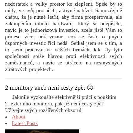
nedostatek a velký prostor ke zlepšení. Spíše by to
měly, ve svůj prospěch, aktivně nabízet. Samozřejmě
chápu, že je nutné šetřit, aby firma prosperovala, ale
zakoupením tohoto hardware, který si odepíšete,
navíc je to jednorázová investice, zcela jistě Vám to
přinese více, než vezme, což se často o jiných
úsporných investic říci nedá. Setkal jsem se s tím, a
to jsem pracoval ve větších firmách, kde šly tyto
společnosti spíše hlavou proti efektivnosti svých
zaměstnanců, a navíc se utrácelo na nesmyslných
ztrátových projektech.
2 monitory aneb není cesty zpět 🙂
Jakmile vyzkoušíte efektivnější práci s použitím
2. externího monitoru, pak již není cesty zpět!
Užívejte svých rozšířených obzorů!
About
Latest Posts