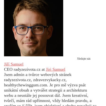
Sledujte nás
Jiří Samuel
CEO radyzezivota.cz
at
Jiri Samuel
Jsem admin a tvůrce webových stránek
radyzezivota.cz, zdravezvykacky.cz,
healthychewinggum.com. Je pro mě výzva psát
unikátní obsah a vytvářet strategii a architekturu
webu a neustále jej posouvat dál. Jsem kreativní,
tvůrčí, mám rád upřímnost, vždy hledám pravdu, a
snažím se jí šířit, jsem objektivní a chybu považuji za