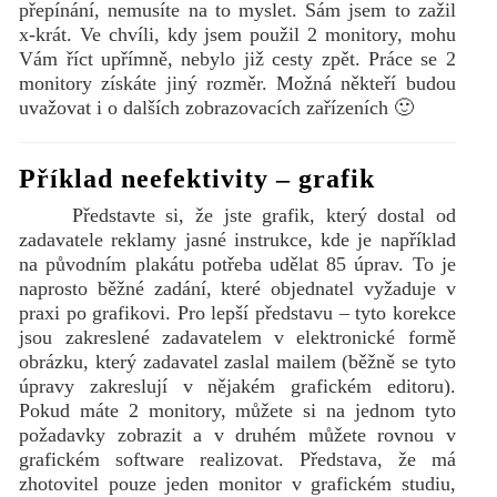
přepínání, nemusíte na to myslet. Sám jsem to zažil
x-krát. Ve chvíli, kdy jsem použil 2 monitory, mohu
Vám říct upřímně, nebylo již cesty zpět. Práce se 2
monitory získáte jiný rozměr. Možná někteří budou
uvažovat i o dalších zobrazovacích zařízeních 🙂
Příklad neefektivity – grafik
Představte si, že jste grafik, který dostal od
zadavatele reklamy jasné instrukce, kde je například
na původním plakátu potřeba udělat 85 úprav. To je
naprosto běžné zadání, které objednatel vyžaduje v
praxi po grafikovi. Pro lepší představu – tyto korekce
jsou zakreslené zadavatelem v elektronické formě
obrázku, který zadavatel zaslal mailem (běžně se tyto
úpravy zakreslují v nějakém grafickém editoru).
Pokud máte 2 monitory, můžete si na jednom tyto
požadavky zobrazit a v druhém můžete rovnou v
grafickém software realizovat. Představa, že má
zhotovitel pouze jeden monitor v grafickém studiu,