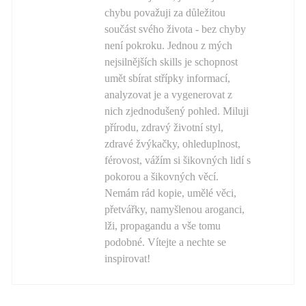
chybu považuji za důležitou
součást svého života - bez chyby
není pokroku. Jednou z mých
nejsilnějších skills je schopnost
umět sbírat střípky informací,
analyzovat je a vygenerovat z
nich zjednodušený pohled. Miluji
přírodu, zdravý životní styl,
zdravé žvýkačky, ohleduplnost,
férovost, vážím si šikovných lidí s
pokorou a šikovných věcí.
Nemám rád kopie, umělé věci,
přetvářky, namyšlenou aroganci,
lži, propagandu a vše tomu
podobné. Vítejte a nechte se
inspirovat!