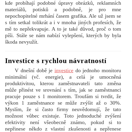
kde probíhají podobné úpravy obrázků, reklamních
materiálů, potisků a podobně, je pro mne
nepochopitelné mrhání časem grafika. Ale už jsem se
s tím setkal tolikrát a i v mnoha jiných profesích, že
mě to nepřekvapuje. A to je také důvod, proč o tom
píši. Stále se nám nabízí vylepšení, kterých by byla
škoda nevyužít.
Investice s rychlou návratností
V dnešní době je
investice
do jednoho monitoru
minimální (vč. energie), a celá je umocněná
produktivitou, kterou zaměstnavateli tato změna
může přinést ve srovnání s tím, jak se zaměstnanci
pracuje pouze s 1 monitorem. Troufám si tvrdit, že
výkon 1 zaměstnance se může zvýšit až o 30%.
Myslím, že si často firmy neuvědomují, že tato
možnost vůbec existuje. Toto jednoduché zvýšení
efektivity není všeobecně známo, pokud si to
nepřinese někdo z vlastní zkušenosti a nepřenese