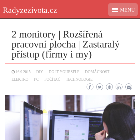
Skip
Radyzezivota.cz
MENU
to
content
2 monitory | Rozšířená
pracovní plocha | Zastaralý
přístup (firmy i my)
16.9.2015
DIY
DO IT YOURSELF
DOMÁCNOST
ELEKTRO
PC
POČÍTAČ
TECHNOLOGIE