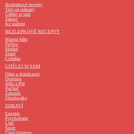
Bezlepkové recepty
Tipy na nákupy
Udělej si sám
Zdraví
Ke stažení
BEZLEPKOVÉ RECEPTY
Hlavní jídlo
Pečivo
Sladké
Slané
Celiakie
UDĚLEJ SI SÁM
Dům a domácnost
Doprava
Jídlo a Pití
Počítač
Zahrada
Zlepšováky
ZDRAVÍ
Energie
Psychologie
Lidé
Sport
Ústní hygiena