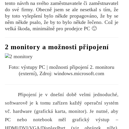
tento návrh na svého zaměstnavatele či zaměstnavatel
do své firmy. Obecně jsem se ale nesetkal s tím, že
by toto vylepšení bylo někde propagováno, že by se
něm někde psalo, že by to bylo někde řečeno. Což je
velká škoda, minimálně pro prodejce PC 🙂
2 monitory a možnosti připojení
Foto: výstupy PC | možnosti připojení 2. monitoru
(externí), Zdroj: windows.microsoft.com
Připojení je v dnešní době velmi jednoduché,
softwarově je k tomu zařízen každý operační systém
vč. hardware (grafická karta, monitor). Je nutné, aby
PC nebo notebook měl grafický výstup –
HDMI/DVI/VGA/DisplayPort (viz obrázek níže).