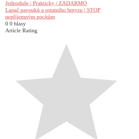
Jednoduše | Prakticky | ZADARMO
Lapač pavouků a ostatního hmyzu | STOP
nepříjemným pocitům
0
0
hlasy
Article Rating