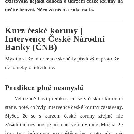
existovala nějaká dohoda o udržení české koruny na
určité úrovni. Něco za něco a ruka na to.
Kurz české koruny |
Intervence České Národní
Banky (ČNB)
Myslím si, že intervence skončily především proto, že
už to nebylo udržitelné.
Predikce plné nesmyslů
Velice mě baví predikce, co se s českou korunou
stane, poté, co byly intervence české koruny zastaveny.
Slyšet, že se s kurzem české koruny zřejmě nic
zásadního nestane, je pro mne velmi vtipné. Možná, že
jsou tyto informace vypouštěny jen proto, aby nás