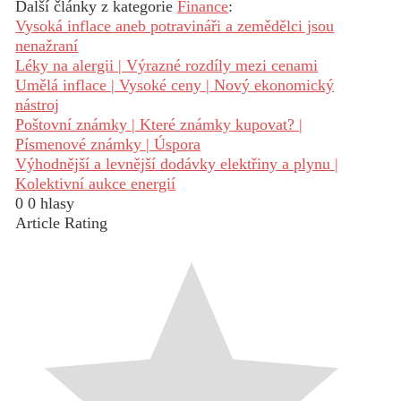
Další články z kategorie
Finance
:
Vysoká inflace aneb potravináři a zemědělci jsou
nenažraní
Léky na alergii | Výrazné rozdíly mezi cenami
Umělá inflace | Vysoké ceny | Nový ekonomický
nástroj
Poštovní známky | Které známky kupovat? |
Písmenové známky | Úspora
Výhodnější a levnější dodávky elektřiny a plynu |
Kolektivní aukce energií
0
0
hlasy
Article Rating