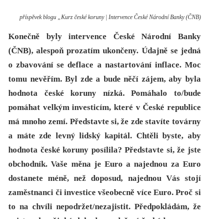
příspěvek blogu „Kurz české koruny | Intervence České Národní Banky (ČNB)
Konečně byly intervence České Národní Banky
(ČNB), alespoň prozatím ukončeny. Údajně se jedná
o zbavování se deflace a nastartování inflace. Moc
tomu nevěřím. Byl zde a bude něčí zájem, aby byla
hodnota české koruny nízká. Pomáhalo to/bude
pomáhat velkým investicím, které v České republice
má mnoho zemí. Představte si, že zde stavíte továrny
a máte zde levný lidský kapitál. Chtěli byste, aby
hodnota české koruny posílila? Představte si, že jste
obchodník. Vaše měna je Euro a najednou za Euro
dostanete méně, než doposud, najednou Vás stojí
zaměstnanci či investice všeobecně více Euro. Proč si
to na chvíli nepodržet/nezajistit. Předpokládám, že