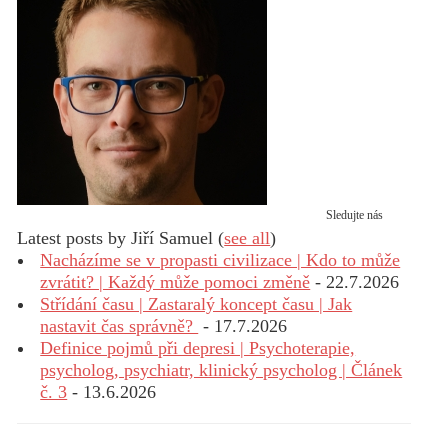
Sledujte nás
Latest posts by Jiří Samuel
(
see all
)
Nacházíme se v propasti civilizace | Kdo to může
zvrátit? | Každý může pomoci změně
- 22.7.2026
Střídání času | Zastaralý koncept času | Jak
nastavit čas správně?
- 17.7.2026
Definice pojmů při depresi | Psychoterapie,
psycholog, psychiatr, klinický psycholog | Článek
č. 3
- 13.6.2026