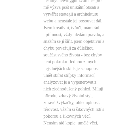
healthychewinggum.com. Je pro
mě výzva psát unikátní obsah a
vytvářet strategii a architekturu
webu a neustále jej posouvat dál.
Jsem kreativní, tvůrčí, mám rád
upřímnost, vždy hledám pravdu, a
snažím se jí šířit, jsem objektivní a
chybu považuji za důležitou
součást svého života - bez chyby
není pokroku. Jednou z mých
nejsilnějších skills je schopnost
umět sbírat střípky informací,
analyzovat je a vygenerovat z
nich zjednodušený pohled. Miluji
přírodu, zdravý životní styl,
zdravé žvýkačky, ohleduplnost,
férovost, vážím si šikovných lidí s
pokorou a šikovných věcí.
Nemám rád kopie, umělé věci,