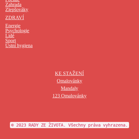
Zahrada
Zlepšováky
ZDRAVÍ
Energie
Psychologie
Lidé
Sport
Ústní hygiena
KE STAŽENÍ
Omalovánky
Mandaly
123 Omalovánky
© 2023 RADY ZE ŽIVOTA. Všechny práva vyhrazena.