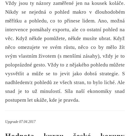
Vždy jsou ty názory zaměřené jen na kousek koláče.
Nikdy se nejedná o pohled makro v dlouhodobém
měřítku a pohledu, co to přinese lidem. Ano, možná
intervence pomáhaly exportu, ale co ostatní pohled na
věc. Když někde pomůžete, někde musíte ubrat. Když
něco omezujete ve svém růstu, něco co by mělo žít
svým vlastním životem (s menšími zásahy), vždy je to
poloprázdné gesto. Vždy to z nějakého pohledu můžete
vysvětlit a může se to jevit jako dobrá strategie. S
nadhledem/z pohledů ze všech stran, to bylo liché. Ale
snad je to už minulostí. Síla naší ekonomiky snad
postupem let ukáže, kde je pravda.
Upgrade 07.04.2017
Hodnota kurzu české koruny