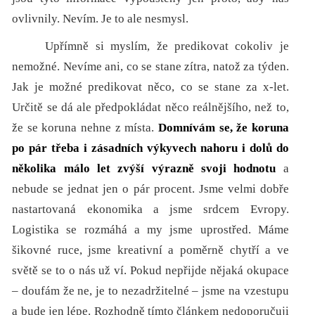
ovlivnily. Nevím. Je to ale nesmysl.
Upřímně si myslím, že predikovat cokoliv je
nemožné. Nevíme ani, co se stane zítra, natož za týden.
Jak je možné predikovat něco, co se stane za x-let.
Určitě se dá ale předpokládat něco reálnějšího, než to,
že se koruna nehne z místa.
Domnívám se, že koruna
po pár třeba i zásadních výkyvech nahoru i dolů do
několika málo let zvýší výrazně svoji hodnotu
a
nebude se jednat jen o pár procent. Jsme velmi dobře
nastartovaná ekonomika a jsme srdcem Evropy.
Logistika se rozmáhá a my jsme uprostřed. Máme
šikovné ruce, jsme kreativní a poměrně chytří a ve
světě se to o nás už ví. Pokud nepřijde nějaká okupace
– doufám že ne, je to nezadržitelné – jsme na vzestupu
a bude jen lépe. Rozhodně tímto článkem nedoporučuji