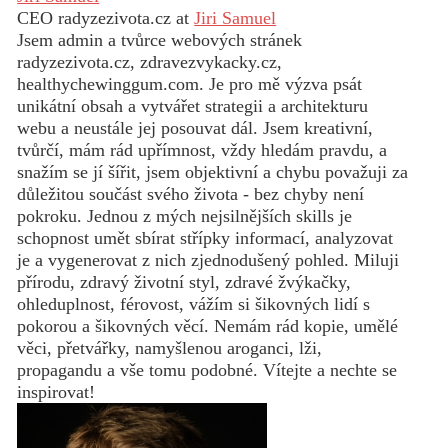
CEO radyzezivota.cz
at
Jiri Samuel
Jsem admin a tvůrce webových stránek
radyzezivota.cz, zdravezvykacky.cz,
healthychewinggum.com. Je pro mě výzva psát
unikátní obsah a vytvářet strategii a architekturu
webu a neustále jej posouvat dál. Jsem kreativní,
tvůrčí, mám rád upřímnost, vždy hledám pravdu, a
snažím se jí šířit, jsem objektivní a chybu považuji za
důležitou součást svého života - bez chyby není
pokroku. Jednou z mých nejsilnějších skills je
schopnost umět sbírat střípky informací, analyzovat
je a vygenerovat z nich zjednodušený pohled. Miluji
přírodu, zdravý životní styl, zdravé žvýkačky,
ohleduplnost, férovost, vážím si šikovných lidí s
pokorou a šikovných věcí. Nemám rád kopie, umělé
věci, přetvářky, namyšlenou aroganci, lži,
propagandu a vše tomu podobné. Vítejte a nechte se
inspirovat!