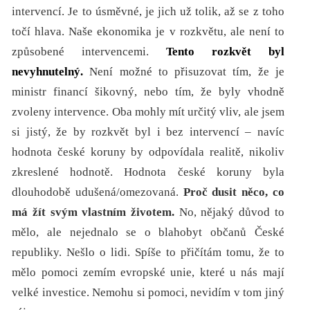
intervencí. Je to úsměvné, je jich už tolik, až se z toho
točí hlava. Naše ekonomika je v rozkvětu, ale není to
způsobené intervencemi.
Tento rozkvět byl
nevyhnutelný.
Není možné to přisuzovat tím, že je
ministr financí šikovný, nebo tím, že byly vhodně
zvoleny intervence. Oba mohly mít určitý vliv, ale jsem
si jistý, že by rozkvět byl i bez intervencí – navíc
hodnota české koruny by odpovídala realitě, nikoliv
zkreslené hodnotě. Hodnota české koruny byla
dlouhodobě udušená/omezovaná.
Proč dusit něco, co
má žít svým vlastním životem.
No, nějaký důvod to
mělo, ale nejednalo se o blahobyt občanů České
republiky. Nešlo o lidi. Spíše to přičítám tomu, že to
mělo pomoci zemím evropské unie, které u nás mají
velké investice. Nemohu si pomoci, nevidím v tom jiný