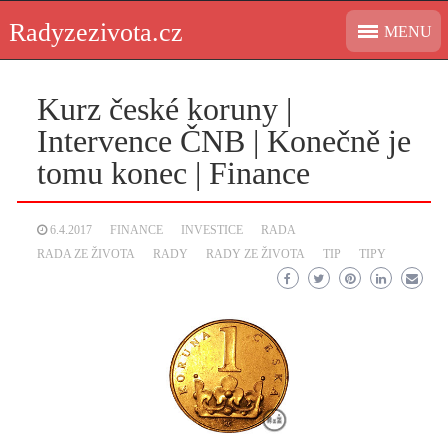
Skip
Radyzezivota.cz
MENU
to
content
Kurz české koruny |
Intervence ČNB | Konečně je
tomu konec | Finance
6.4.2017
FINANCE
INVESTICE
RADA
RADA ZE ŽIVOTA
RADY
RADY ZE ŽIVOTA
TIP
TIPY