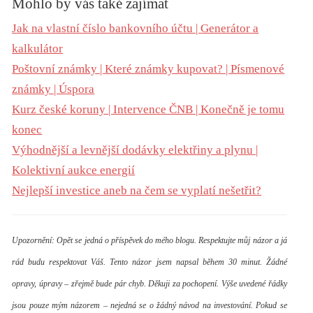
Mohlo by vás také zajímat
Jak na vlastní číslo bankovního účtu | Generátor a
kalkulátor
Poštovní známky | Které známky kupovat? | Písmenové
známky | Úspora
Kurz české koruny | Intervence ČNB | Konečně je tomu
konec
Výhodnější a levnější dodávky elektřiny a plynu |
Kolektivní aukce energií
Nejlepší investice aneb na čem se vyplatí nešetřit?
Upozornění: Opět se jedná o příspěvek do mého blogu. Respektujte můj názor a já
rád budu respektovat Váš. Tento názor jsem napsal během 30 minut. Žádné
opravy, úpravy – zřejmě bude pár chyb. Děkuji za pochopení. Výše uvedené řádky
jsou pouze mým názorem – nejedná se o žádný návod na investování. Pokud se