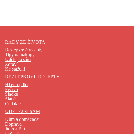
RADY ZE ŽIVOTA
Bezlepkové recepty
Tipy na nákupy
Udělej si sám
Zdraví
Ke stažení
BEZLEPKOVÉ RECEPTY
Hlavní jídlo
Pečivo
Sladké
Slané
Celiakie
UDĚLEJ SI SÁM
Dům a domácnost
Doprava
Jídlo a Pití
Počítač