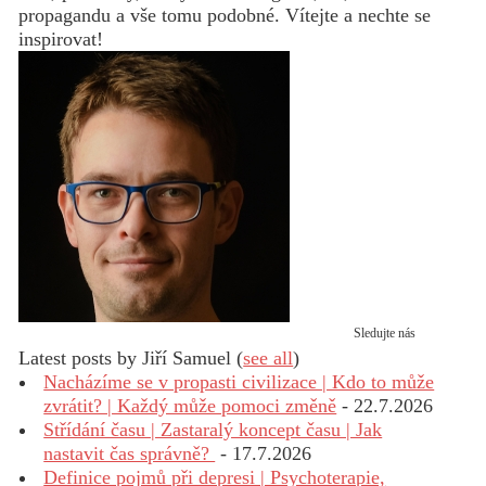
propagandu a vše tomu podobné. Vítejte a nechte se
inspirovat!
Sledujte nás
Latest posts by Jiří Samuel
(
see all
)
Nacházíme se v propasti civilizace | Kdo to může
zvrátit? | Každý může pomoci změně
- 22.7.2026
Střídání času | Zastaralý koncept času | Jak
nastavit čas správně?
- 17.7.2026
Definice pojmů při depresi | Psychoterapie,