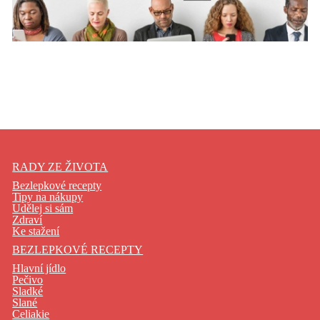
RADY ZE ŽIVOTA
Bezlepkové recepty
Tipy na nákupy
Udělej si sám
Zdraví
Ke stažení
BEZLEPKOVÉ RECEPTY
Hlavní jídlo
Pečivo
Sladké
Slané
Celiakie