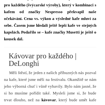
pro každého (švýcarské výroby), který v kombinaci s
kafem od značky Nespresso překvapil naše
očekávání. Cena vs. výkon a výsledné kafe mluví za
sebe. Časem jsme hledali ještě lepší kafe ve stejných
kapslách. Podařilo se – kafe značky Musetti je ještě o
kousek dál.
Kávovar pro každého |
DeLonghi
Měli štěstí, že jeden z našich příbuzných nás pozval
na kafe, které jsme měli na festivalu. Okamžitě se nám
jeho výborná chuť i vůně vybavily. Bylo nám jasné, že
si ho musíme pořídit také. Mysleli jsme si, že bude
trvat dlouho, než na
kávovar
, který bude umět kafe