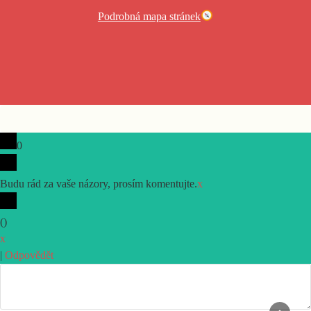
Podrobná mapa stránek
0
Budu rád za vaše názory, prosím komentujte.
x
(
)
x
|
Odpovědět