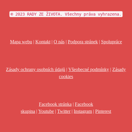
© 2023 RADY ZE ŽIVOTA. Všechny práva vyhrazena.
Mapa webu
|
Kontakt
|
O nás
|
Podpora stránek
|
Spolupráce
Zásady ochrany osobních údajů
|
Všeobecné podmínky
|
Zásady
cookies
Facebook stránka
|
Facebook
skupina
|
Youtube
|
Twitter
|
Instagram
|
Pinterest