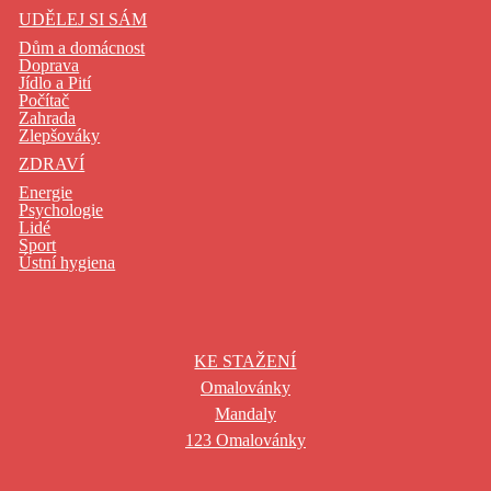
UDĚLEJ SI SÁM
Dům a domácnost
Doprava
Jídlo a Pití
Počítač
Zahrada
Zlepšováky
ZDRAVÍ
Energie
Psychologie
Lidé
Sport
Ústní hygiena
KE STAŽENÍ
Omalovánky
Mandaly
123 Omalovánky