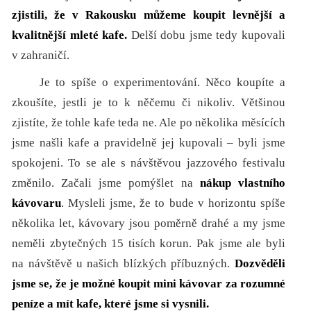
zjistili, že v Rakousku můžeme koupit levnější a
kvalitnější mleté kafe.
Delší dobu jsme tedy kupovali
v zahraničí.
Je to spíše o experimentování. Něco koupíte a
zkoušíte, jestli je to k něčemu či nikoliv. Většinou
zjistíte, že tohle kafe teda ne. Ale po několika měsících
jsme našli kafe a pravidelně jej kupovali – byli jsme
spokojeni. To se ale s návštěvou jazzového festivalu
změnilo. Začali jsme pomýšlet na
nákup vlastního
kávovaru
. Mysleli jsme, že to bude v horizontu spíše
několika let, kávovary jsou poměrně drahé a my jsme
neměli zbytečných 15 tisích korun. Pak jsme ale byli
na návštěvě u našich blízkých příbuzných.
Dozvěděli
jsme se, že je možné koupit mini kávovar za rozumné
peníze a mít kafe, které jsme si vysnili.