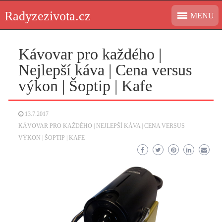
Skip
Radyzezivota.cz
MENU
to
content
Kávovar pro každého |
Nejlepší káva | Cena versus
výkon | Šoptip | Kafe
13.7.2017
KÁVOVAR PRO KAŽDÉHO | NEJLEPŠÍ KÁVA | CENA VERSUS
VÝKON | ŠOPTIP | KAFE