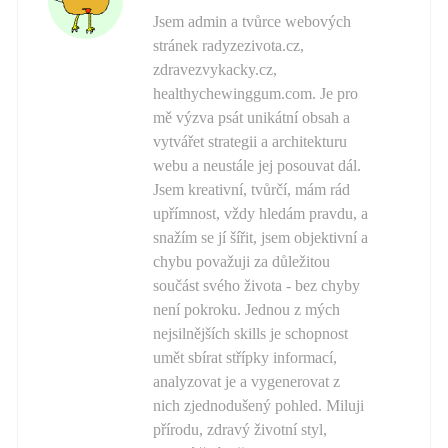
Jsem admin a tvůrce webových
stránek radyzezivota.cz,
zdravezvykacky.cz,
healthychewinggum.com. Je pro
mě výzva psát unikátní obsah a
vytvářet strategii a architekturu
webu a neustále jej posouvat dál.
Jsem kreativní, tvůrčí, mám rád
upřímnost, vždy hledám pravdu, a
snažím se jí šířit, jsem objektivní a
chybu považuji za důležitou
součást svého života - bez chyby
není pokroku. Jednou z mých
nejsilnějších skills je schopnost
umět sbírat střípky informací,
analyzovat je a vygenerovat z
nich zjednodušený pohled. Miluji
přírodu, zdravý životní styl,