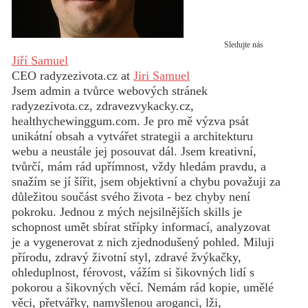
Sledujte nás
Jiří Samuel
CEO radyzezivota.cz
at
Jiri Samuel
Jsem admin a tvůrce webových stránek
radyzezivota.cz, zdravezvykacky.cz,
healthychewinggum.com. Je pro mě výzva psát
unikátní obsah a vytvářet strategii a architekturu
webu a neustále jej posouvat dál. Jsem kreativní,
tvůrčí, mám rád upřímnost, vždy hledám pravdu, a
snažím se jí šířit, jsem objektivní a chybu považuji za
důležitou součást svého života - bez chyby není
pokroku. Jednou z mých nejsilnějších skills je
schopnost umět sbírat střípky informací, analyzovat
je a vygenerovat z nich zjednodušený pohled. Miluji
přírodu, zdravý životní styl, zdravé žvýkačky,
ohleduplnost, férovost, vážím si šikovných lidí s
pokorou a šikovných věcí. Nemám rád kopie, umělé
věci, přetvářky, namyšlenou aroganci, lži,