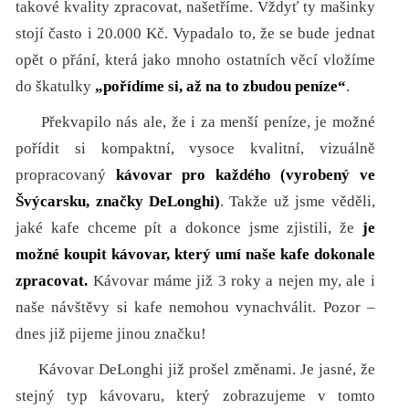
takové kvality zpracovat, našetříme. Vždyť ty mašinky
stojí často i 20.000 Kč. Vypadalo to, že se bude jednat
opět o přání, která jako mnoho ostatních věcí vložíme
do škatulky
„pořídíme si, až na to zbudou peníze“
.
Překvapilo nás ale, že i za menší peníze, je možné
pořídit si kompaktní, vysoce kvalitní, vizuálně
propracovaný
kávovar pro každého (vyrobený ve
Švýcarsku, značky DeLonghi)
. Takže už jsme věděli,
jaké kafe chceme pít a dokonce jsme zjistili, že
je
možné koupit kávovar, který umí naše kafe dokonale
zpracovat.
Kávovar máme již 3 roky a nejen my, ale i
naše návštěvy si kafe nemohou vynachválit. Pozor –
dnes již pijeme jinou značku!
Kávovar DeLonghi již prošel změnami. Je jasné, že
stejný typ kávovaru, který zobrazujeme v tomto