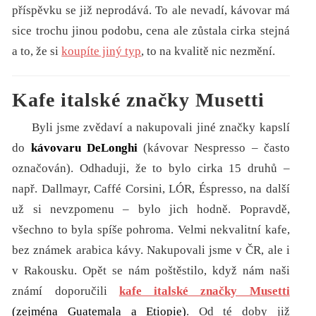
příspěvku se již neprodává. To ale nevadí, kávovar má
sice trochu jinou podobu, cena ale zůstala cirka stejná
a to, že si
koupíte jiný typ
, to na kvalitě nic nezmění.
Kafe italské značky Musetti
Byli jsme zvědaví a nakupovali jiné značky kapslí
do
kávovaru DeLonghi
(kávovar Nespresso – často
označován). Odhaduji, že to bylo cirka 15 druhů –
např. Dallmayr, Caffé Corsini, LÓR, Éspresso, na další
už si nevzpomenu – bylo jich hodně. Popravdě,
všechno to byla spíše pohroma. Velmi nekvalitní kafe,
bez známek arabica kávy. Nakupovali jsme v ČR, ale i
v Rakousku. Opět se nám poštěstilo, když nám naši
známí doporučili
kafe italské značky Musetti
(zejména Guatemala a Etiopie)
. Od té doby již