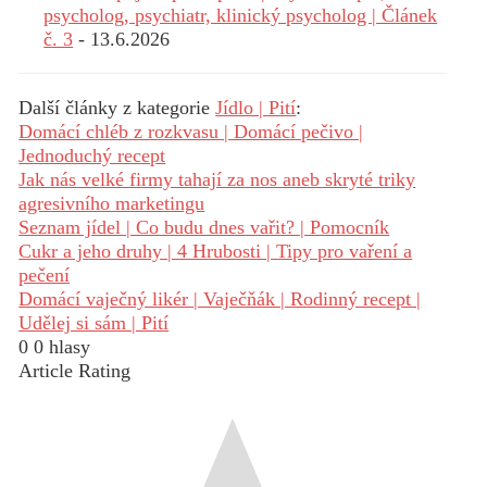
psycholog, psychiatr, klinický psycholog | Článek
č. 3
- 13.6.2026
Další články z kategorie
Jídlo | Pití
:
Domácí chléb z rozkvasu | Domácí pečivo |
Jednoduchý recept
Jak nás velké firmy tahají za nos aneb skryté triky
agresivního marketingu
Seznam jídel | Co budu dnes vařit? | Pomocník
Cukr a jeho druhy | 4 Hrubosti | Tipy pro vaření a
pečení
Domácí vaječný likér | Vaječňák | Rodinný recept |
Udělej si sám | Pití
0
0
hlasy
Article Rating