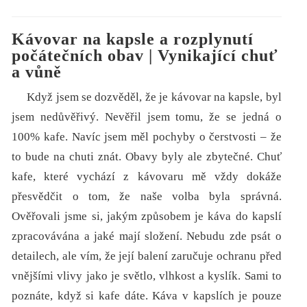
Kávovar na kapsle a rozplynutí
počátečních obav | Vynikající chuť
a vůně
Když jsem se dozvěděl, že je kávovar na kapsle, byl
jsem nedůvěřivý. Nevěřil jsem tomu, že se jedná o
100% kafe. Navíc jsem měl pochyby o čerstvosti – že
to bude na chuti znát. Obavy byly ale zbytečné. Chuť
kafe, které vychází z kávovaru mě vždy dokáže
přesvědčit o tom, že naše volba byla správná.
Ověřovali jsme si, jakým způsobem je káva do kapslí
zpracovávána a jaké mají složení. Nebudu zde psát o
detailech, ale vím, že její balení zaručuje ochranu před
vnějšími vlivy jako je světlo, vlhkost a kyslík. Sami to
poznáte, když si kafe dáte. Káva v kapslích je pouze