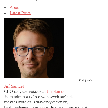
About
Latest Posts
Sledujte nás
Jiří Samuel
CEO radyzezivota.cz
at
Jiri Samuel
Jsem admin a tvůrce webových stránek
radyzezivota.cz, zdravezvykacky.cz,
healthychewinggum.com. Je pro mě výzva psát