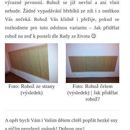
výrazné pevnosti. Rohož se již nevlní a ani vlnit
nebude. Žádné vypadávání hřebíků ze zdi i s omítkou
Vás nečeká. Rohož Vás klidně i přežije, pokud se
rozhodnete pro tuto odolnou variantu – Jak přidělat
rohož na zeď k posteli dle Rady ze života 😉
Foto: Rohož ze strany
Foto: Rohož čelem
(výsledek)
(výsledek) | Jak přidělat
rohož?
A opět bych Vám i Vašim dětem chtěl popřát hezké sny
a ničím nerušený spánek! Dobrou noc!