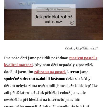
článek: „Jak přidělat rohož“
Pro naše děti jsme pořídili pořádnou
masivní postel s
kvalitní matrací
. Aby nám děti nepadaly z postýlek
dodělal jsem jim
zábranu na postel
, kterou jsme
společně s dcerou ozdobili krásnou dekorací.
Aby
dětem nebyla zima uvědomili jsme si, že bude lepší ke
zdi přidělat rohož. Jak přidělat rohož jsme ale
nevěděli a při hledání na internetu jsme nic
rozumného nenašli. A tak mě napadlo, že když už