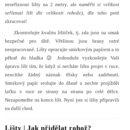
neseříznout lišty na 2 metry, ale
naměřit si velikost
seříznutí lišt dle velikosti rohože)
, dle toho poté
zkracovat!
Zkontrolujte kvalitu lištiček, tj. zda jsou na omak
bezpečné pro dítě. Většinou jsou hrany ostré
neopracované. Lišty opracujte smirkovým papírem a to
pěkně do hladka 😉 Jednoduše vyzkoušejte Vaši
úpravu lišt tím, že když si necháte lištu projet v ruce,
neucítíte žádný náznak třísky nebo zadrhnutí.
Smirkový papír srolujte do dlaně a nechte projíždět
laťku v ruce ze strany na stranu po celé délce.
Nezapomeňte na konce lišt. Nyní jste si lišty připravili
na další chod.
Lišty | Jak přidělat rohož?