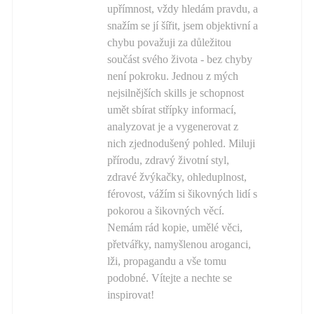
upřímnost, vždy hledám pravdu, a
snažím se jí šířit, jsem objektivní a
chybu považuji za důležitou
součást svého života - bez chyby
není pokroku. Jednou z mých
nejsilnějších skills je schopnost
umět sbírat střípky informací,
analyzovat je a vygenerovat z
nich zjednodušený pohled. Miluji
přírodu, zdravý životní styl,
zdravé žvýkačky, ohleduplnost,
férovost, vážím si šikovných lidí s
pokorou a šikovných věcí.
Nemám rád kopie, umělé věci,
přetvářky, namyšlenou aroganci,
lži, propagandu a vše tomu
podobné. Vítejte a nechte se
inspirovat!