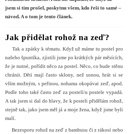
jsem si tím prošel, poskytnu všem, kdo řeší to samé –
návod. A o tom je tento článek.
Jak přidělat rohož na zeď?
Tak a zpátky k tématu. Když už máme tu postel pro
našeho špuntíka, zjistili jsme po krátkých pár měsících,
že je nutné, pořídit něco za postel. Něco, co bude stěnu
chránit. Děti mají často sklony, než usnou, hrát si se
vším možným, s peřinou, nohama okopávat zeď, apod.
Podle toho také často zeď za postelí/u postele vypadá.
A tak jsem si dal do hlavy, že k posteli přidělám rohož,
stejně tak, jako jsem měl já a moje žena, když jsme byli
malí.
Bezesporu rohož na zeď z bambusu či z rákosí nebo