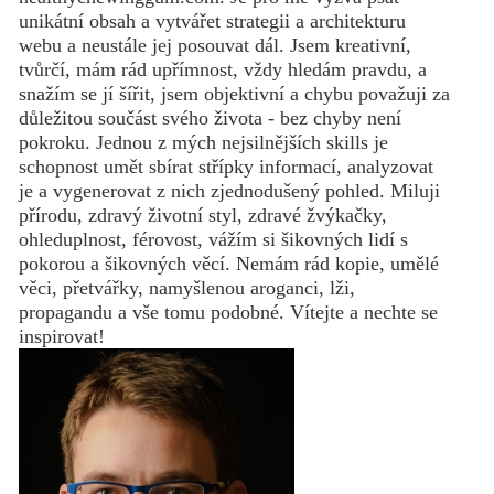
unikátní obsah a vytvářet strategii a architekturu
webu a neustále jej posouvat dál. Jsem kreativní,
tvůrčí, mám rád upřímnost, vždy hledám pravdu, a
snažím se jí šířit, jsem objektivní a chybu považuji za
důležitou součást svého života - bez chyby není
pokroku. Jednou z mých nejsilnějších skills je
schopnost umět sbírat střípky informací, analyzovat
je a vygenerovat z nich zjednodušený pohled. Miluji
přírodu, zdravý životní styl, zdravé žvýkačky,
ohleduplnost, férovost, vážím si šikovných lidí s
pokorou a šikovných věcí. Nemám rád kopie, umělé
věci, přetvářky, namyšlenou aroganci, lži,
propagandu a vše tomu podobné. Vítejte a nechte se
inspirovat!