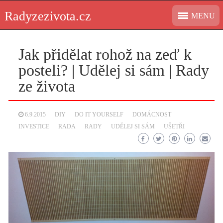
Skip
Radyzezivota.cz
MENU
to
content
Jak přidělat rohož na zeď k
posteli? | Udělej si sám | Rady
ze života
6.9.2015
DIY
DO IT YOURSELF
DOMÁCNOST
INVESTICE
RADA
RADY
UDĚLEJ SI SÁM
UŠETŘI