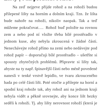
Na zeď nejprve přijde rohož a na rohoži budou
přilepené lišty na horním a dolním kraji. Tzn. že lišta
bude nahoře na rohoži, nikoliv naopak. Tak a teď
můžeme pokračovat…. Rohož buď položte na rovnou
zem a nebo pod ní vložte třeba bílé prostěradlo v
jednom kuse, aby nebyla zkroucená v žádné části.
Nenechávejte rohož přímo na zemi nebo nedávejte pod
rohož papír – doporučuji bílé prostěradlo – ušetříte si
spousty zbytečných problémů. Připravte si lišty tak,
abyste na ty např. špinavější části nebo méně povedené
nanesli v tenké vrstvě lepidlo, ve tvaru zkrouceného
hada po celé části lišt. Poté otočte a přilepte na horní a
spodní kraj rohože tak, aby rohož ani na jednom kraji
nebyla vidět a pěkně srovnejte, aby konce lišt hezky
seděli k rohoži. Tj. aby lišty nerovnost rohoží (která je