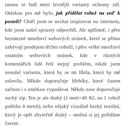
ratanu se řadí mezi levnější varianty ochrany zdí.
Otázkou pro mě bylo,
jak přidělat rohož na zeď k
posteli?
Chtěl jsem se nechat inspirovat na internetu,
kde jsem našel spousty odpovědí. Ale upřímně, i přes
bezmezné množství webových stránek, které se přímo
zabývají prodejem těchto rohoží, i přes velké množství
ostatním webových stránek, kde v různých
komentářích lidé řeší stejný problém, nikde jsem
nenašel variantu, která by se mi líbila, která by mě
oslovila. Někdo doporučuje hřebíky, které časem
začnou i s omítkou vypadávat. Někdo zase doporučuje
suchý zip. Ten je ale drahý (1 metr=40 Kč, na 1 rohož
potřeba 8 metrů), nebo nějaký vizuálně hezký textilní,
který je opět zbytečně drahý – možná si jej pořídíme
časem.