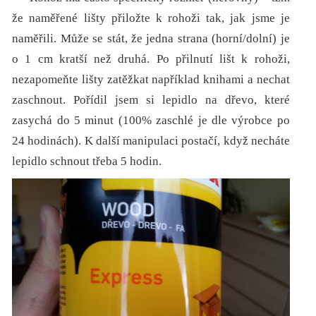
že naměřené lišty přiložte k rohoži tak, jak jsme je
naměřili. Může se stát, že jedna strana (horní/dolní) je
o 1 cm kratší než druhá. Po přilnutí lišt k rohoži,
nezapomeňte lišty zatěžkat například knihami a nechat
zaschnout. Pořídil jsem si lepidlo na dřevo, které
zasychá do 5 minut (100% zaschlé je dle výrobce po
24 hodinách). K další manipulaci postačí, když necháte
lepidlo schnout třeba 5 hodin.