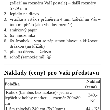
(záleží na rozměru Vaší postele) – další rozměry
5×29 mm
lepidlo na dřevo
vrtačku a vrták s průměrem 4 mm (záleží na Vás –
toto mi přišlo jako vhodný rozměr)
smirkový papír
6x hmoždinka
6x šroubek – vrut se zápustnou hlavou s křížovou
drážkou (na křížák)
pila na dřevo/na železo
rohož (samozřejmě) 🙂
Náklady (ceny) pro Vaši představu
Náklad
Položka
(cena)
Rohož (bambus bez izolace)- jedna z
349,-
lepších v hobby marketu – rozměr 200×80
Kč
cm
Lišta (plochá) 240 cm (5x29mm)
44,- Kč