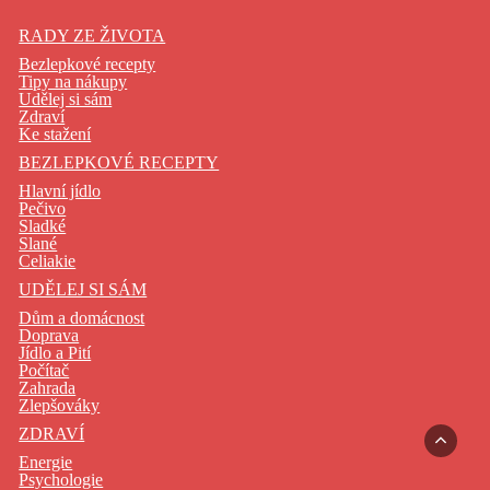
RADY ZE ŽIVOTA
Bezlepkové recepty
Tipy na nákupy
Udělej si sám
Zdraví
Ke stažení
BEZLEPKOVÉ RECEPTY
Hlavní jídlo
Pečivo
Sladké
Slané
Celiakie
UDĚLEJ SI SÁM
Dům a domácnost
Doprava
Jídlo a Pití
Počítač
Zahrada
Zlepšováky
ZDRAVÍ
Energie
Psychologie