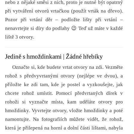
nebo z nějaké směsi z nich, proto je nutné být opatrný
při vytváření otvorů vrtačkou (použít vrták na dřevo).
Pozor při vrtání děr – podložte lišty při vrtání –
nenavrtejte si díry do podlahy 😉 Teď už máte v každé
liště 3 otvory.
Jedině s hmoždinkami | Žádné hřebíky
Označte si, kde budete vrtat otvory na zdi. Vezměte
rohož s předvyvrtanými otvory (nejlépe ve dvou), a
přiložte ke zdi tam, kde je postel a vyzkoušejte, jak
chcete rohož umístit. Pomocí předvrtaných dírek v
rohoži si vyznačte místa, kam uděláte otvory pro
hmoždinky. Vyvrtejte otvory, vložte hmoždinky a poté
namontujte. Na fotografiích můžete vidět, že rohož,
která je přilepená na horní a dolní části lištami, nabyla