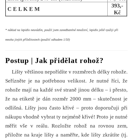
393,-
C E L K E M
Kč
* náklad na lepidlo neuvádím, použil jsem zanedbatelné množství, lepidlo ještě využiji při
mnoha jiných příležitostech (použití odhadem 1/50)
Postup | Jak přidělat rohož?
Lišty většinou nepořídíte v rozměrech délky rohože.
Seřízněte je na potřebnou velikost. Je nutné říci, že
rohože mají na každé své straně jinou délku – i přesto,
že na etiketě je dán rozměr 2000 mm – skutečnost je
odlišná. Lišty jsou často křivé – proto doporučuji při
nákupu vhodně vybrat ty nejméně křivé! Proto je nutné
měřit vše v reálu. Rozložte rohož na rovnou zem,
přiložte na kraje lišty a naměřte, kde lišty zkrátíte (tj.