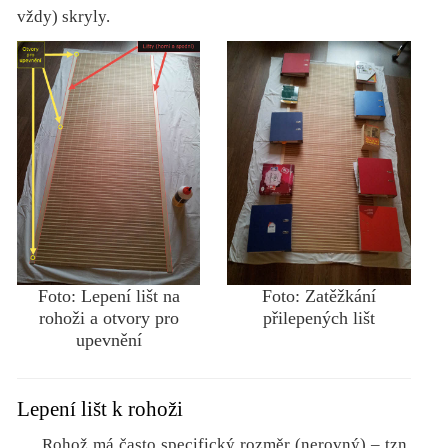
vždy) skryly.
Foto: Lepení lišt na
Foto: Zatěžkání
rohoži a otvory pro
přilepených lišt
upevnění
Lepení lišt k rohoži
Rohož má často specifický rozměr (nerovný) – tzn.