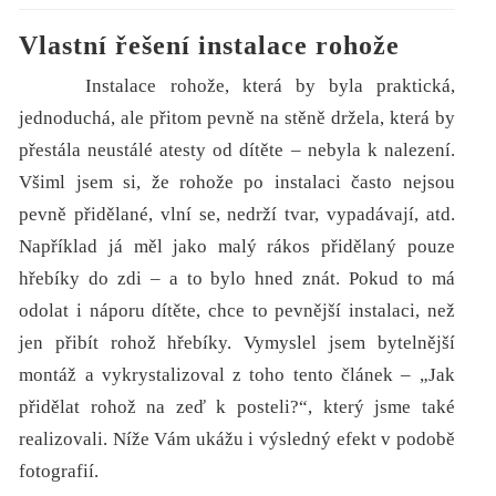
Vlastní řešení instalace rohože
Instalace rohože, která by byla praktická,
jednoduchá, ale přitom pevně na stěně držela, která by
přestála neustálé atesty od dítěte – nebyla k nalezení.
Všiml jsem si, že rohože po instalaci často nejsou
pevně přidělané, vlní se, nedrží tvar, vypadávají, atd.
Například já měl jako malý rákos přidělaný pouze
hřebíky do zdi – a to bylo hned znát. Pokud to má
odolat i náporu dítěte, chce to pevnější instalaci, než
jen přibít rohož hřebíky. Vymyslel jsem bytelnější
montáž a vykrystalizoval z toho tento článek – „Jak
přidělat rohož na zeď k posteli?“, který jsme také
realizovali. Níže Vám ukážu i výsledný efekt v podobě
fotografií.