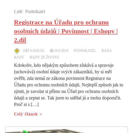
Lidé
Podnikatel
Registrace na Úřadu pro ochranu
osobních údajů | Povinnost | Eshopy |
2.díl
JIŘÍ SAMUEL
10.9.2016
PODNIKATEL
RADA
RADY
RADY ZE ŽIVOTA
Kdokoliv, kdo nějakým způsobem získává a spravuje
(uchovává) osobní údaje svých zákazníků, by si měl
ověřit, zda nemá ze zákona povinnost Registrace na
Úřadu pro ochranu osobních údajů. Nejlepší způsob jak to
zjistit, je zavolat si přímo na Úřad pro ochranu osobních
údajů a zeptat se. Tak jsem to udělal já a mohu doporučit.
Proč si s […]
Celý článek >