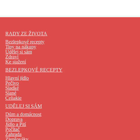
RADY ZE ŽIVOTA
Bezlepkové recepty
Tipy na nákupy
Udělej si sám
Zdraví
Ke stažení
BEZLEPKOVÉ RECEPTY
Hlavní jídlo
Pečivo
Sladké
Slané
Celiakie
UDĚLEJ SI SÁM
Dům a domácnost
Doprava
Jídlo a Pití
Počítač
Zahrada
Zlepšováky