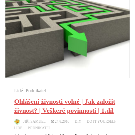
Lidé
Podnikatel
Ohlášení živnosti volné | Jak založit
živnost? | Veškeré povinnosti | 1.díl
JIŘÍ SAMUEL
24.8.2016
DIY
DO IT YOURSELF
LIDÉ
PODNIKATEL