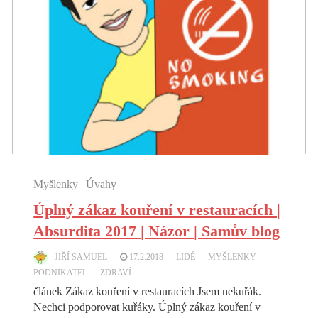
Myšlenky | Úvahy
Úplný zákaz kouření v restauracích |
Absurdita 2017 | Názor | Samův blog
JIŘÍ SAMUEL
17.2.2018
LIDÉ
MYŠLENKY
PODNIKATEL
ZDRAVÍ
článek Zákaz kouření v restauracích Jsem nekuřák.
Nechci podporovat kuřáky. Úplný zákaz kouření v