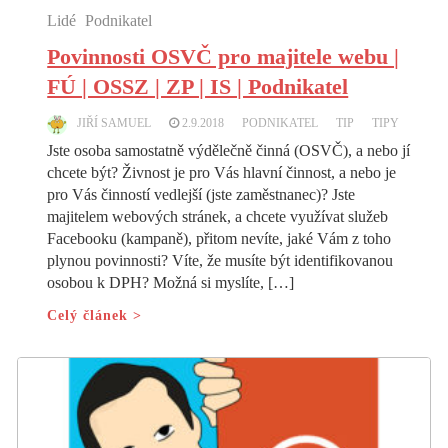
Lidé
Podnikatel
Povinnosti OSVČ pro majitele webu |
FÚ | OSSZ | ZP | IS | Podnikatel
JIŘÍ SAMUEL
2.9.2018
PODNIKATEL
TIP
TIPY
Jste osoba samostatně výdělečně činná (OSVČ), a nebo jí
chcete být? Živnost je pro Vás hlavní činnost, a nebo je
pro Vás činností vedlejší (jste zaměstnanec)? Jste
majitelem webových stránek, a chcete využívat služeb
Facebooku (kampaně), přitom nevíte, jaké Vám z toho
plynou povinnosti? Víte, že musíte být identifikovanou
osobou k DPH? Možná si myslíte, […]
Celý článek >