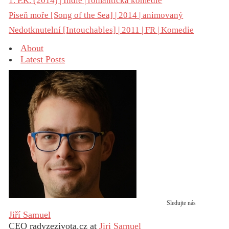
1. P.K. (2014) | Indie | romantická komedie
Píseň moře [Song of the Sea] | 2014 | animovaný
Nedotknutelní [Intouchables] | 2011 | FR | Komedie
About
Latest Posts
Sledujte nás
Jiří Samuel
CEO radyzezivota.cz
at
Jiri Samuel