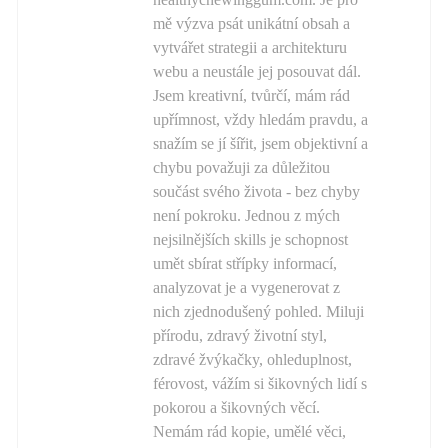
mě výzva psát unikátní obsah a
vytvářet strategii a architekturu
webu a neustále jej posouvat dál.
Jsem kreativní, tvůrčí, mám rád
upřímnost, vždy hledám pravdu, a
snažím se jí šířit, jsem objektivní a
chybu považuji za důležitou
součást svého života - bez chyby
není pokroku. Jednou z mých
nejsilnějších skills je schopnost
umět sbírat střípky informací,
analyzovat je a vygenerovat z
nich zjednodušený pohled. Miluji
přírodu, zdravý životní styl,
zdravé žvýkačky, ohleduplnost,
férovost, vážím si šikovných lidí s
pokorou a šikovných věcí.
Nemám rád kopie, umělé věci,