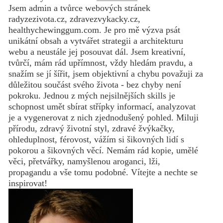
Jsem admin a tvůrce webových stránek
radyzezivota.cz, zdravezvykacky.cz,
healthychewinggum.com. Je pro mě výzva psát
unikátní obsah a vytvářet strategii a architekturu
webu a neustále jej posouvat dál. Jsem kreativní,
tvůrčí, mám rád upřímnost, vždy hledám pravdu, a
snažím se jí šířit, jsem objektivní a chybu považuji za
důležitou součást svého života - bez chyby není
pokroku. Jednou z mých nejsilnějších skills je
schopnost umět sbírat střípky informací, analyzovat
je a vygenerovat z nich zjednodušený pohled. Miluji
přírodu, zdravý životní styl, zdravé žvýkačky,
ohleduplnost, férovost, vážím si šikovných lidí s
pokorou a šikovných věcí. Nemám rád kopie, umělé
věci, přetvářky, namyšlenou aroganci, lži,
propagandu a vše tomu podobné. Vítejte a nechte se
inspirovat!