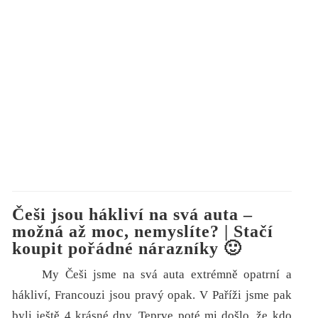
Češi jsou hákliví na svá auta –
možná až moc, nemyslíte? | Stačí
koupit pořádné nárazníky 🙂
My Češi jsme na svá auta extrémně opatrní a
hákliví, Francouzi jsou pravý opak. V Paříži jsme pak
byli ještě 4 krásné dny. Teprve poté mi došlo, že kdo