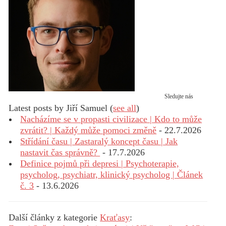
Sledujte nás
Latest posts by Jiří Samuel
(
see all
)
Nacházíme se v propasti civilizace | Kdo to může
zvrátit? | Každý může pomoci změně
- 22.7.2026
Střídání času | Zastaralý koncept času | Jak
nastavit čas správně?
- 17.7.2026
Definice pojmů při depresi | Psychoterapie,
psycholog, psychiatr, klinický psycholog | Článek
č. 3
- 13.6.2026
Další články z kategorie
Kraťasy
: