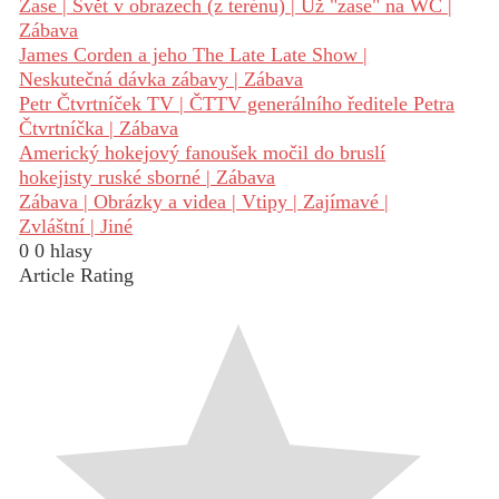
Zase | Svět v obrazech (z terénu) | Už "zase" na WC |
Zábava
James Corden a jeho The Late Late Show |
Neskutečná dávka zábavy | Zábava
Petr Čtvrtníček TV | ČTTV generálního ředitele Petra
Čtvrtníčka | Zábava
Americký hokejový fanoušek močil do bruslí
hokejisty ruské sborné | Zábava
Zábava | Obrázky a videa | Vtipy | Zajímavé |
Zvláštní | Jiné
0
0
hlasy
Article Rating