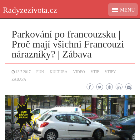
Skip
Radyzezivota.cz
MENU
to
content
Parkování po francouzsku |
Proč mají všichni Francouzi
nárazníky? | Zábava
13.7.2017
FUN
KULTURA
VIDEO
VTIP
VTIPY
ZÁBAVA