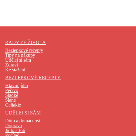
RADY ZE ŽIVOTA
Bezlepkové recepty
Tipy na nákupy
Udělej si sám
Zdraví
Ke stažení
BEZLEPKOVÉ RECEPTY
Hlavní jídlo
Pečivo
Sladké
Slané
Celiakie
UDĚLEJ SI SÁM
Dům a domácnost
Doprava
Jídlo a Pití
Počítač