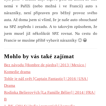
nemá v Paříži (nebo možná i ve Francii) auto s
nárazníky, není připraven pro běžný provoz svého
auta. Až doma jsem si všiml, že je naše auto obouchané
na SPZ zepředu i zezadu. A to takovým způsobem, že
jsem musel již několikrát SPZ rovnat. Na cestu do
Francie se musíme příště vybavit nárazníky 🙂 😀
Mohlo by vás také zajímat
Bez návodu [Hombre de piedra] | 2013 | Mexico |
Komedie drama
Tohle je náš svět [Captain Fantastic] | 2016 | USA |
Drama
Rodinka Belierových [La Famille Bélier] | 2014 | FRA |
B