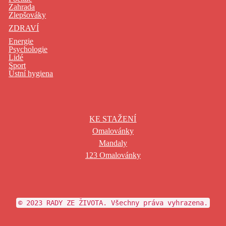
Zahrada
Zlepšováky
ZDRAVÍ
Energie
Psychologie
Lidé
Sport
Ústní hygiena
KE STAŽENÍ
Omalovánky
Mandaly
123 Omalovánky
© 2023 RADY ZE ŽIVOTA. Všechny práva vyhrazena.