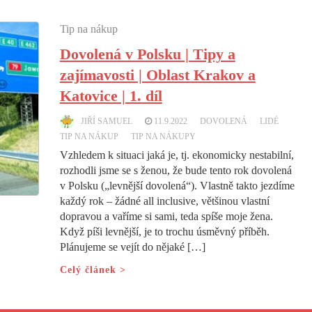
Tip na nákup
Dovolená v Polsku | Tipy a
zajímavosti | Oblast Krakov a
Katovice | 1. díl
JIŘÍ SAMUEL
11.9.2022
DOVOLENÁ
LIDÉ
TIP NA NÁKUP
TIP NA NÁKUPY
Vzhledem k situaci jaká je, tj. ekonomicky nestabilní,
rozhodli jsme se s ženou, že bude tento rok dovolená
v Polsku („levnější dovolená“). Vlastně takto jezdíme
každý rok – žádné all inclusive, většinou vlastní
dopravou a vaříme si sami, teda spíše moje žena.
Když píši levnější, je to trochu úsměvný příběh.
Plánujeme se vejít do nějaké […]
Celý článek >