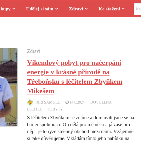
Vyhl
ákupy
Udělej si sám
Zdraví
Ke stažení
Zdraví
Víkendový pobyt pro načerpání
energie v krásné přírodě na
Třeboňsku s léčitelem Zbyňkem
Mikešem
JIŘÍ SAMUEL
14.6.2024
DOVOLENÁ
LÉČITEL
POBYTY
S léčitelem Zbyňkem se známe a domluvili jsme se na
barter spolupráci. On dělá pro mě něco a já zase pro
něj – je to ryze směnný obchod mezi námi. Vzájemně
si také důvěřujeme. Vkládám tímto jeho nabídku na