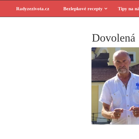
Skip
Radyzezivota.cz
Bezlepkové recepty
Tipy na n
to
content
Dovolená