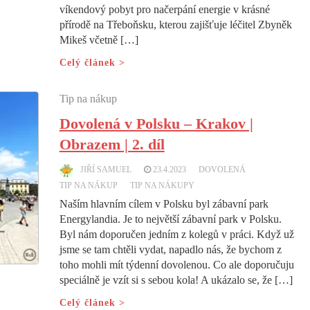
víkendový pobyt pro načerpání energie v krásné
přírodě na Třeboňsku, kterou zajišťuje léčitel Zbyněk
Mikeš včetně […]
Celý článek >
Tip na nákup
Dovolená v Polsku – Krakov |
Obrazem | 2. díl
JIŘÍ SAMUEL
23.4.2023
DOVOLENÁ
TIP NA NÁKUP
TIP NA NÁKUPY
Naším hlavním cílem v Polsku byl zábavní park
Energylandia. Je to největší zábavní park v Polsku.
Byl nám doporučen jedním z kolegů v práci. Když už
jsme se tam chtěli vydat, napadlo nás, že bychom z
toho mohli mít týdenní dovolenou. Co ale doporučuju
speciálně je vzít si s sebou kola! A ukázalo se, že […]
Celý článek >