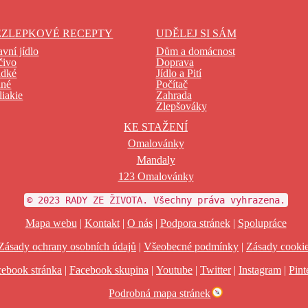
EZLEPKOVÉ RECEPTY
UDĚLEJ SI SÁM
avní jídlo
Dům a domácnost
čivo
Doprava
adké
Jídlo a Pití
ané
Počítač
liakie
Zahrada
Zlepšováky
KE STAŽENÍ
Omalovánky
Mandaly
123 Omalovánky
© 2023 RADY ZE ŽIVOTA. Všechny práva vyhrazena.
Mapa webu
|
Kontakt
|
O nás
|
Podpora stránek
|
Spolupráce
Zásady ochrany osobních údajů
|
Všeobecné podmínky
|
Zásady cooki
ebook stránka
|
Facebook skupina
|
Youtube
|
Twitter
|
Instagram
|
Pint
Podrobná mapa stránek