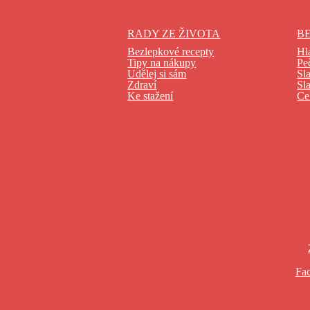
RADY ZE ŽIVOTA
B
Bezlepkové recepty
Hl
Tipy na nákupy
Pe
Udělej si sám
Sl
Zdraví
Sl
Ke stažení
Ce
Fac