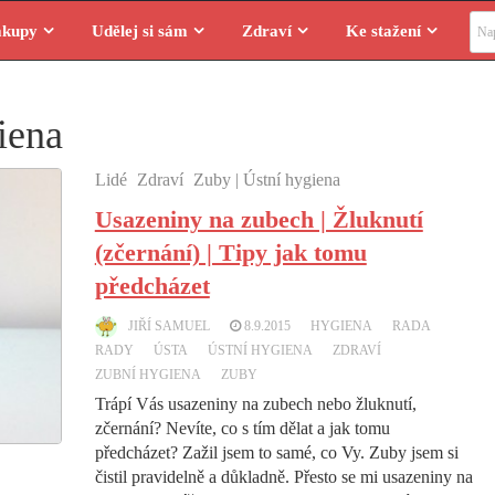
Vyhl
ákupy
Udělej si sám
Zdraví
Ke stažení
iena
Lidé
Zdraví
Zuby | Ústní hygiena
Usazeniny na zubech | Žluknutí
(zčernání) | Tipy jak tomu
předcházet
JIŘÍ SAMUEL
8.9.2015
HYGIENA
RADA
RADY
ÚSTA
ÚSTNÍ HYGIENA
ZDRAVÍ
ZUBNÍ HYGIENA
ZUBY
Trápí Vás usazeniny na zubech nebo žluknutí,
zčernání? Nevíte, co s tím dělat a jak tomu
předcházet? Zažil jsem to samé, co Vy. Zuby jsem si
čistil pravidelně a důkladně. Přesto se mi usazeniny na