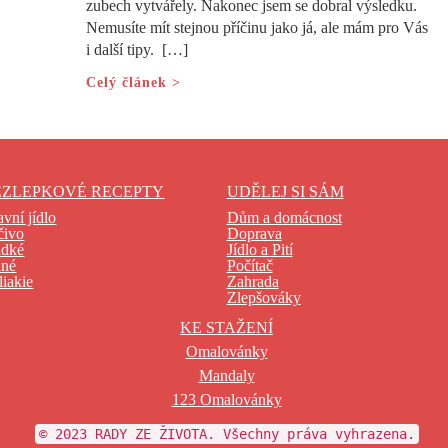
zubech vytvářely. Nakonec jsem se dobral výsledku.
Nemusíte mít stejnou příčinu jako já, ale mám pro Vás
i další tipy. […]
Celý článek >
EZLEPKOVÉ RECEPTY
UDĚLEJ SI SÁM
avní jídlo
Dům a domácnost
čivo
Doprava
adké
Jídlo a Pití
ané
Počítač
liakie
Zahrada
Zlepšováky
KE STAŽENÍ
Omalovánky
Mandaly
123 Omalovánky
© 2023 RADY ZE ŽIVOTA. Všechny práva vyhrazena.