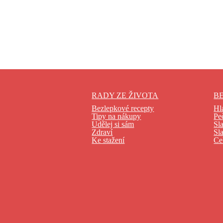
RADY ZE ŽIVOTA
B
Bezlepkové recepty
Hl
Tipy na nákupy
Pe
Udělej si sám
Sl
Zdraví
Sl
Ke stažení
Ce