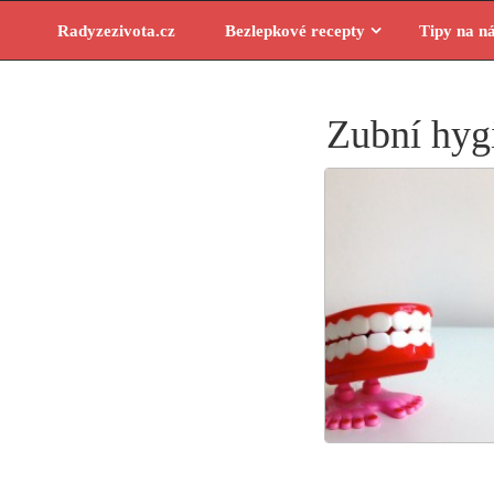
Skip
Radyzezivota.cz
Bezlepkové recepty
Tipy na n
to
content
Zubní hyg