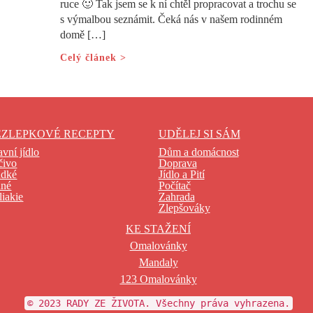
ruce 🙂 Tak jsem se k ní chtěl propracovat a trochu se
s výmalbou seznámit. Čeká nás v našem rodinném
domě […]
Celý článek >
EZLEPKOVÉ RECEPTY
UDĚLEJ SI SÁM
avní jídlo
Dům a domácnost
čivo
Doprava
adké
Jídlo a Pití
ané
Počítač
liakie
Zahrada
Zlepšováky
KE STAŽENÍ
Omalovánky
Mandaly
123 Omalovánky
© 2023 RADY ZE ŽIVOTA. Všechny práva vyhrazena.