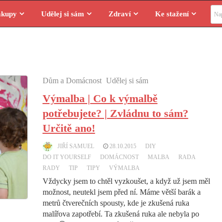
Vyhl
ákupy
Udělej si sám
Zdraví
Ke stažení
Dům a Domácnost
Udělej si sám
Výmalba | Co k výmalbě
potřebujete? | Zvládnu to sám?
Určitě ano!
JIŘÍ SAMUEL
28.10.2015
DIY
DO IT YOURSELF
DOMÁCNOST
MALBA
RADA
RADY
TIP
TIPY
VÝMALBA
Vždycky jsem to chtěl vyzkoušet, a když už jsem měl
možnost, neutekl jsem před ní. Máme větší barák a
metrů čtverečních spousty, kde je zkušená ruka
malířova zapotřebí. Ta zkušená ruka ale nebyla po