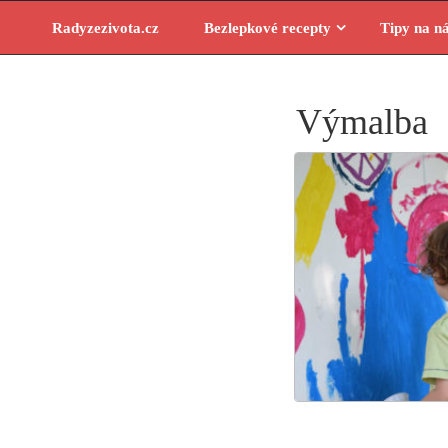
Skip
Radyzezivota.cz
Bezlepkové recepty
Tipy na n
to
content
Výmalba