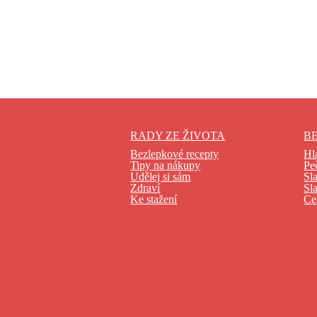
RADY ZE ŽIVOTA
B
Bezlepkové recepty
Hl
Tipy na nákupy
Pe
Udělej si sám
Sl
Zdraví
Sl
Ke stažení
Ce