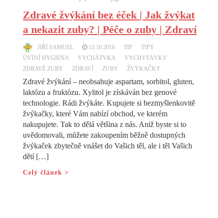
Zdravé žvýkání bez éček | Jak žvýkat
a nekazit zuby? | Péče o zuby | Zdraví
JIŘÍ SAMUEL
13.10.2016
TIP
TIPY
ÚSTNÍ HYGIENA
VYCHÁTVKA
VYCHYTÁVKY
ZDRAVÉ ZUBY
ZDRAVÍ
ZUBY
ŽVÝKAČKY
Zdravé žvýkání – neobsahuje aspartam, sorbitol, gluten,
laktózu a fruktózu. Xylitol je získáván bez genové
technologie. Rádi žvýkáte. Kupujete si bezmyšlenkovitě
žvýkačky, které Vám nabízí obchod, ve kterém
nakupujete. Tak to dělá většina z nás. Aniž byste si to
uvědomovali, můžete zakoupením běžně dostupných
žvýkaček zbytečně vnášet do Vašich těl, ale i těl Vašich
dětí […]
Celý článek >