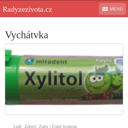
Skip
Radyzezivota.cz
MENU
to
content
Vychátvka
Lidé
Zdraví
Zuby | Ústní hygiena