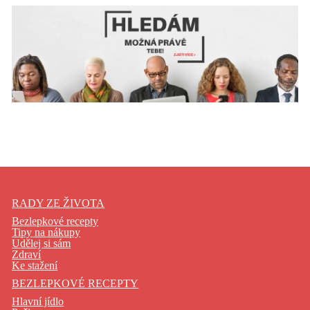
RADY ZE ŽIVOTA
Bezlepkové recepty
Tipy na nákupy
Udělej si sám
Zdraví
Ke stažení
BEZLEPKOVÉ RECEPTY
Hlavní jídlo