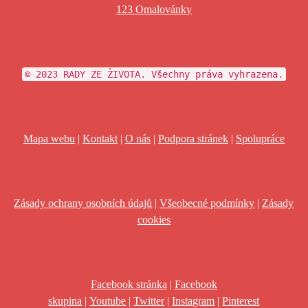
123 Omalovánky
© 2023 RADY ZE ŽIVOTA. Všechny práva vyhrazena.
Mapa webu
|
Kontakt
|
O nás
|
Podpora stránek
|
Spolupráce
Zásady ochrany osobních údajů
|
Všeobecné podmínky
|
Zásady
cookies
Facebook stránka
|
Facebook
skupina
|
Youtube
|
Twitter
|
Instagram
|
Pinterest