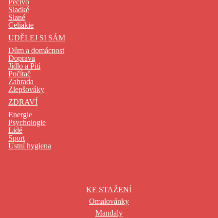
Pečivo
Sladké
Slané
Celiakie
UDĚLEJ SI SÁM
Dům a domácnost
Doprava
Jídlo a Pití
Počítač
Zahrada
Zlepšováky
ZDRAVÍ
Energie
Psychologie
Lidé
Sport
Ústní hygiena
KE STAŽENÍ
Omalovánky
Mandaly