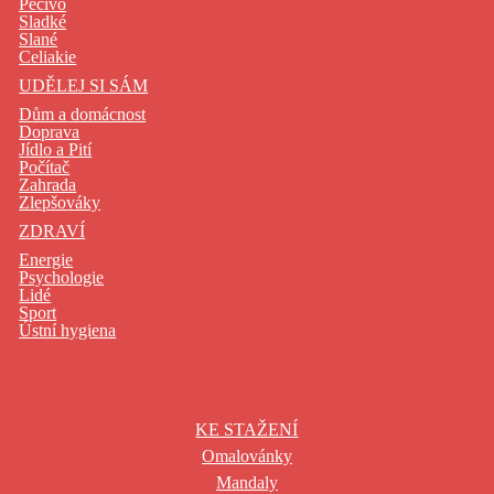
Pečivo
Sladké
Slané
Celiakie
UDĚLEJ SI SÁM
Dům a domácnost
Doprava
Jídlo a Pití
Počítač
Zahrada
Zlepšováky
ZDRAVÍ
Energie
Psychologie
Lidé
Sport
Ústní hygiena
KE STAŽENÍ
Omalovánky
Mandaly