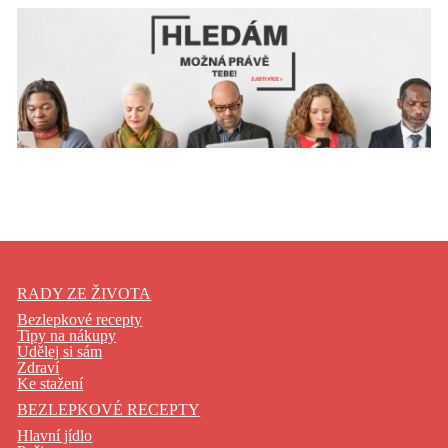
RADY ZE ŽIVOTA
Bezlepkové recepty
Tipy na nákupy
Udělej si sám
Zdraví
Ke stažení
BEZLEPKOVÉ RECEPTY
Hlavní jídlo