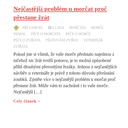
Nejčastější problém u morčat proč
přestane žrát
JIŘÍ SAMUEL
4.3.2024
MORČATA
MORČE
NEMOC
PÉČE O MORČATA
PÉČE O MORČE
PÉČE O ZVÍŘATA
PĚSTOVÁNÍ ZVÍŘAT
VETERINÁŘ
ZVÍŘATA
Pokud jste si všimli, že vaše morče předstalo najednou z
ničehož nic žrát tvrdší potravu, je to možná způsobené
příliš dlouhými přerostlými řezáky. Jednou z nejčastějších
návštěv u veterináře je právě z tohoto důvodu přerůstání
zoubků. Zjistěte více o nejčastější problém u morčat proč
přestane žrát. Může vám to zachránit i to vaše morče.
Nejčastější […]
Celý článek >