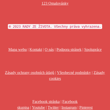
123 Omalovánky
© 2023 RADY ZE ŽIVOTA. Všechny práva vyhrazena.
Mapa webu
|
Kontakt
|
O nás
|
Podpora stránek
|
Spolupráce
Zásady ochrany osobních údajů
|
Všeobecné podmínky
|
Zásady
cookies
Facebook stránka
|
Facebook
skupina
|
Youtube
|
Twitter
|
Instagram
|
Pinterest