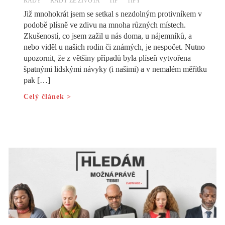
RADY
RADY ZE ŽIVOTA
TIP
TIPY
Již mnohokrát jsem se setkal s nezdolným protivníkem v
podobě plísně ve zdivu na mnoha různých místech.
Zkušeností, co jsem zažil u nás doma, u nájemníků, a
nebo viděl u našich rodin či známých, je nespočet. Nutno
upozornit, že z většiny případů byla plíseň vytvořena
špatnými lidskými návyky (i našimi) a v nemalém měřítku
pak […]
Celý článek >