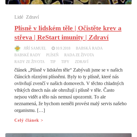
Lidé
Zdraví
Plísně v lidském těle | Očistěte krev a
střeva | ReStart imunity | Zdraví
JIŘÍ SAMUEL
10.9.2018
BABSKÁ RADA
BABSKÉ RADY
PLÍSEŇ
RADA ZE ŽIVOTA
RADY ZE ŽIVOTA
TIP
TIPY
ZDRAVÍ
článek „Plísně v lidském těle“ Zabývali jsme se v našich
článcích různými plísněmi. Byly to ty plísně, které nás
ovlivňují zvenčí v našich domovech. V těchto chladných
vlhkých dnech nás ale ohrožují i plísně v těle. Často
nejsou vidět a tělo nás nemusí upozornit. To ale
neznamená, že bychom neměli provést malý servis našeho
organismu. […]
Celý článek >