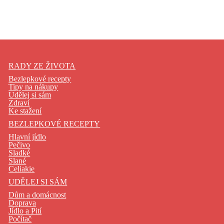
RADY ZE ŽIVOTA
Bezlepkové recepty
Tipy na nákupy
Udělej si sám
Zdraví
Ke stažení
BEZLEPKOVÉ RECEPTY
Hlavní jídlo
Pečivo
Sladké
Slané
Celiakie
UDĚLEJ SI SÁM
Dům a domácnost
Doprava
Jídlo a Pití
Počítač