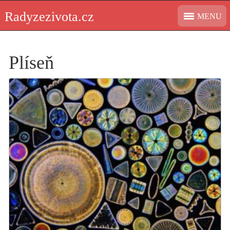
Skip
Radyzezivota.cz
MENU
to
content
Plíseň