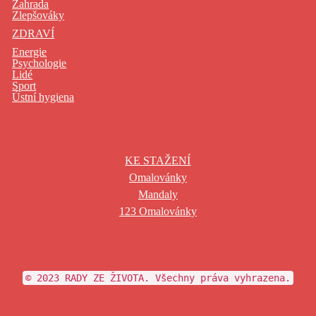
Zahrada
Zlepšováky
ZDRAVÍ
Energie
Psychologie
Lidé
Sport
Ústní hygiena
KE STAŽENÍ
Omalovánky
Mandaly
123 Omalovánky
© 2023 RADY ZE ŽIVOTA. Všechny práva vyhrazena.