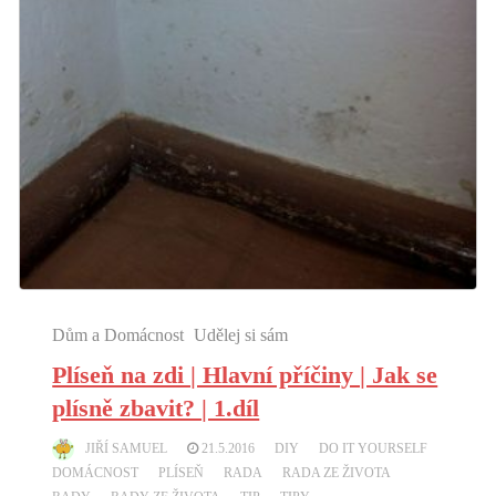
Dům a Domácnost
Udělej si sám
Plíseň na zdi | Hlavní příčiny | Jak se
plísně zbavit? | 1.díl
JIŘÍ SAMUEL
21.5.2016
DIY
DO IT YOURSELF
DOMÁCNOST
PLÍSEŇ
RADA
RADA ZE ŽIVOTA