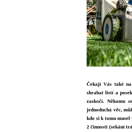
Čekají Vás také na
shrabat listí a pos
zaskočí. Někomu se
jednoduchá věc, můž
kdo si k tomu musel 
2 činnosti (sekání tr