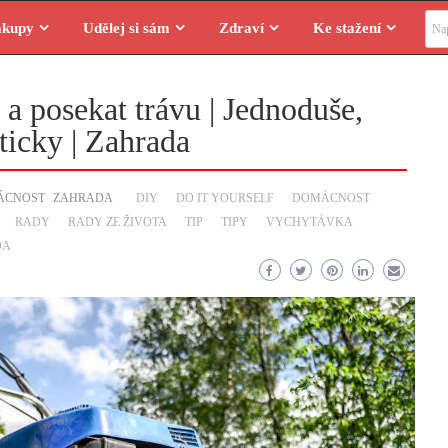
Vyhl
ákupy
Udělej si sám
Zdraví
Ke stažení
í a posekat trávu | Jednoduše,
ticky | Zahrada
ÁCNOST
ZAHRADA
DIY
DO IT YOURSELF
DOMÁCNOST
RADY
RADY ZE ŽIVOTA
TIP
TIPY
VYCHYTÁVKA
DA