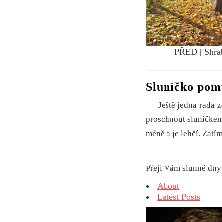
PŘED | Shraba
Sluníčko pom
Ještě jedna rada ze ž
proschnout sluníčkem 
méně a je lehčí. Zatí
Přeji Vám slunné dny 
About
Latest Posts