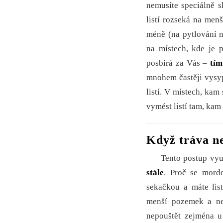
nemusíte speciálně s
listí rozseká na men
méně (na pytlování 
na místech, kde je p
posbírá za Vás –
tím
mnohem častěji vysyp
listí. V místech, kam
vymést listí tam, kam
Když tráva ner
Tento postup využí
stále
. Proč se mordo
sekačkou a máte lis
menší pozemek a ne
nepouštět zejména u