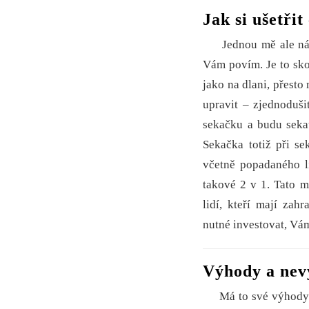
Jak si ušetřit
Jednou mě ale náhod
Vám povím. Je to skor
jako na dlani, přest
upravit – zjednoduši
sekačku a budu sekat
Sekačka totiž při se
včetně popadaného li
takové 2 v 1. Tato m
lidí, kteří mají zah
nutné investovat, Vá
Výhody a nevý
Má to své výhody a n