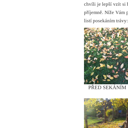
chvíli je lepší vzít si
příjemně. Níže Vám p
listí posekáním trávy
PŘED SEKÁNÍM | S