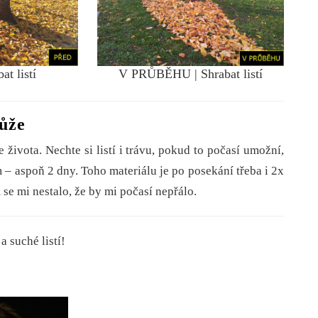
t listí
V PRŮBĚHU | Shrabat listí
ůže
ivota. Nechte si listí i trávu, pokud to počasí umožní,
– aspoň 2 dny. Toho materiálu je po posekání třeba i 2x
m se mi nestalo, že by mi počasí nepřálo.
a suché listí!