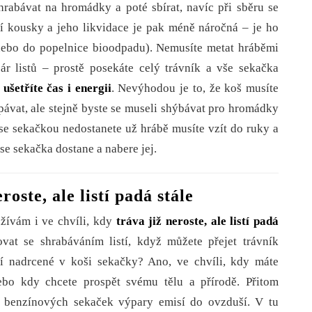
hrabávat na hromádky a poté sbírat, navíc při sběru se
ší kousky a jeho likvidace je pak méně náročná – je ho
nebo do popelnice bioodpadu). Nemusíte metat hráběmi
ár listů – prostě posekáte celý trávník a vše sekačka
 ušetříte čas i energii
. Nevýhodou je to, že koš musíte
ávat, ale stejně byste se museli shýbávat pro hromádky
 se sekačkou nedostanete už hrábě musíte vzít do ruky a
 se sekačka dostane a nabere jej.
oste, ale listí padá stále
vám i ve chvíli, kdy
tráva již neroste, ale listí padá
vat se shrabáváním listí, když můžete přejet trávník
tí nadrcené v koši sekačky? Ano, ve chvíli, kdy máte
bo kdy chcete prospět svému tělu a přírodě. Přitom
 benzínových sekaček výpary emisí do ovzduší. V tu