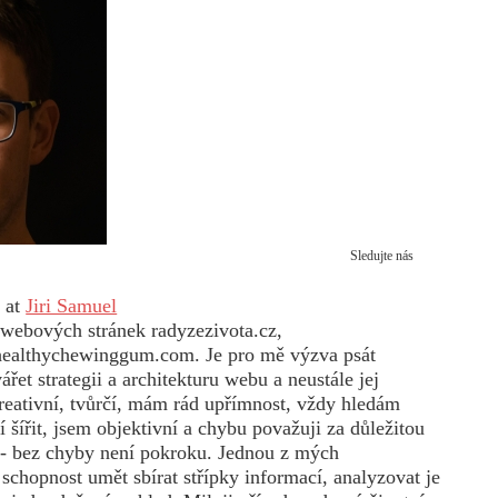
Sledujte nás
z
at
Jiri Samuel
 webových stránek radyzezivota.cz,
healthychewinggum.com. Je pro mě výzva psát
ářet strategii a architekturu webu a neustále jej
reativní, tvůrčí, mám rád upřímnost, vždy hledám
í šířit, jsem objektivní a chybu považuji za důležitou
 - bez chyby není pokroku. Jednou z mých
je schopnost umět sbírat střípky informací, analyzovat je