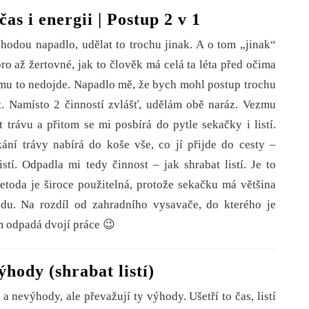
 čas i energii | Postup 2 v 1
ou napadlo, udělat to trochu jinak. A o tom „jinak“
o až žertovné, jak to člověk má celá ta léta před očima
o mu to nedojde. Napadlo mě, že bych mohl postup trochu
t. Namísto 2 činností zvlášť, udělám obě naráz. Vezmu
 trávu a přitom se mi posbírá do pytle sekačky i listí.
kání trávy nabírá do koše vše, co jí přijde do cesty –
stí. Odpadla mi tedy činnost – jak shrabat listí. Je to
etoda je široce použitelná, protože sekačku má většina
radu. Na rozdíl od zahradního vysavače, do kterého je
m odpadá dvojí práce 😉
hody (shrabat listí)
evýhody, ale převažují ty výhody. Ušetří to čas, listí