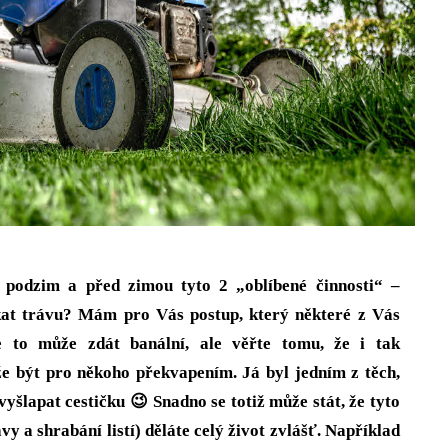
 podzim a před zimou tyto 2 „oblíbené činnosti“ –
ekat trávu? Mám pro Vás postup, který některé z Vás
 to může zdát banální, ale věřte tomu, že i tak
e být pro někoho překvapením. Já byl jedním z těch,
vyšlapat cestičku 😉 Snadno se totiž může stát, že tyto
ávy a shrabání listí) děláte celý život zvlášť. Například