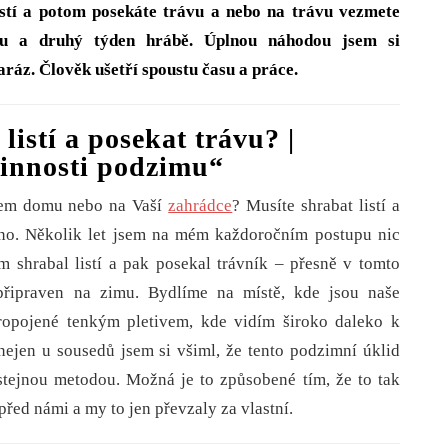
istí a potom posekáte trávu a nebo na trávu vezmete
ku a druhý týden hrábě. Úplnou náhodou jsem si
naráz. Člověk ušetří spoustu času a práce.
listí a posekat trávu? |
činnosti podzimu“
m domu nebo na Vaší
zahrádce
? Musíte shrabat listí a
no. Několik let jsem na mém každoročním postupu nic
m shrabal listí a pak posekal trávník – přesně v tomto
připraven na zimu. Bydlíme na místě, kde jsou naše
opojené tenkým pletivem, kde vidím široko daleko k
ejen u sousedů jsem si všiml, že tento podzimní úklid
 stejnou metodou. Možná je to způsobené tím, že to tak
před námi a my to jen převzaly za vlastní.