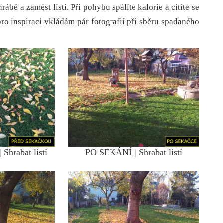
 hrábě a zamést listí. Při pohybu spálíte kalorie a cítíte se
ro inspiraci vkládám pár fotografií při sběru spadaného
:
hrabat listí
PO SEKÁNÍ | Shrabat listí