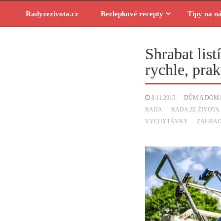
Skip
Radyzezivota.cz
Bezlepkové recepty
Tipy na n
to
content
Shrabat list
rychle, prak
8.11.2015
DŮM A DOM
RADA
RADA ZE ŽIVOTA
VYCHYTÁVKY
ZAHRA