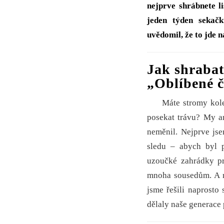
nejprve shrábnete l
jeden týden sekač
uvědomil, že to jde 
Jak shrabat 
„Oblíbené 
Máte stromy kole
posekat trávu? My a
neměnil. Nejprve jse
sledu – abych byl 
uzoučké zahrádky pr
mnoha sousedům. A n
jsme řešili naprosto
dělaly naše generace 